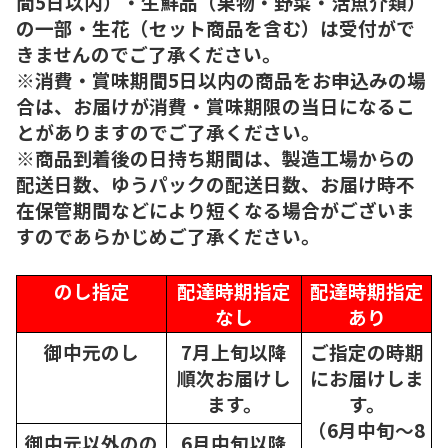
間5日以内）・生鮮品（果物・野菜・活魚介類）
の一部・生花（セット商品を含む）は受付がで
きませんのでご了承ください。
※消費・賞味期間5日以内の商品をお申込みの場
合は、お届けが消費・賞味期限の当日になるこ
とがありますのでご了承ください。
※商品到着後の日持ち期間は、製造工場からの
配送日数、ゆうパックの配送日数、お届け時不
在保管期間などにより短くなる場合がございま
すのであらかじめご了承ください。
のし指定
配達時期指定
配達時期指定
なし
あり
御中元のし
7月上旬以降
ご指定の時期
順次
お届けし
にお届けしま
ます。
す。
（6月中旬～8
御中元以外のの
6月中旬以降