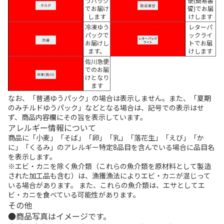
うパック
便(簡易書
でお届け
留)でお届
します
けします
冷凍ゆう
レターパ
パックで
ックライ
お届けし
トでお届
ます。
けします
佐川急便
でのお届
けとなり
ます
なお、「普通ゆうパック」の場合は表示しません。また、「夏期
のみチルドゆうパック」などとなる場合は、記号での表示はせ
ず、商品内容欄にその旨を表示しています。
アレルギー情報について
商品に「小麦」「そば」「卵」「乳」「落花生」「えび」「か
に」「くるみ」のアレルギー特定8品目を含んでいる場合に品目名
を表示します。
※エビ・カニを除く魚介類（これらの魚介類を原材料として製造
された加工品も含む）は、漁獲漁法によりエビ・カニが混じって
いる場合があります。 また、これらの魚介類は、エサとしてエ
ビ・カニを食べている可能性があります。
その他
商品写真はイメージです。