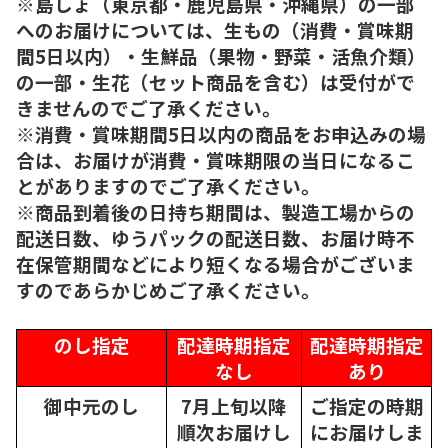
※島しょ（東京都・鹿児島県・沖縄県）の一部
へのお届けについては、生もの（消費・賞味期
間5日以内）・生鮮品（果物・野菜・活魚介類）
の一部・生花（セット商品を含む）は受付がで
きませんのでご了承ください。
※消費・賞味期間5日以内の商品をお申込みの場
合は、お届けが消費・賞味期限の当日になるこ
とがありますのでご了承ください。
※商品到着後の日持ち期間は、製造工場からの
配送日数、ゆうパックの配送日数、お届け時不
在保管期間などにより短くなる場合がございま
すのであらかじめご了承ください。
のし指定
配達時期指定
配達時期指定
なし
あり
御中元のし
7月上旬以降
ご指定の時期
順次
お届けし
にお届けしま