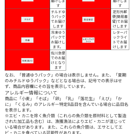
届けしま
届けしま
す
す
チルドゆ
定形外郵
うパック
便(簡易書
でお届け
留)でお届
します
けします
冷凍ゆう
レターパ
パックで
ックライ
お届けし
トでお届
ます。
けします
佐川急便
でのお届
けとなり
ます
なお、「普通ゆうパック」の場合は表示しません。また、「夏期
のみチルドゆうパック」などとなる場合は、記号での表示はせ
ず、商品内容欄にその旨を表示しています。
アレルギー情報について
商品に「小麦」「そば」「卵」「乳」「落花生」「えび」「か
に」「くるみ」のアレルギー特定8品目を含んでいる場合に品目名
を表示します。
※エビ・カニを除く魚介類（これらの魚介類を原材料として製造
された加工品も含む）は、漁獲漁法によりエビ・カニが混じって
いる場合があります。 また、これらの魚介類は、エサとしてエ
ビ・カニを食べている可能性があります。