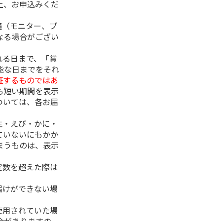
上、お申込みくだ
境（モニター、ブ
なる場合がござい
れる日まで、「賞
能な日までをそれ
証するものではあ
も短い期間を表示
ついては、各お届
生・えび・かに・
ていないにもかか
まうものは、表示
定数を超えた際は
。
届けができない場
使用されていた場