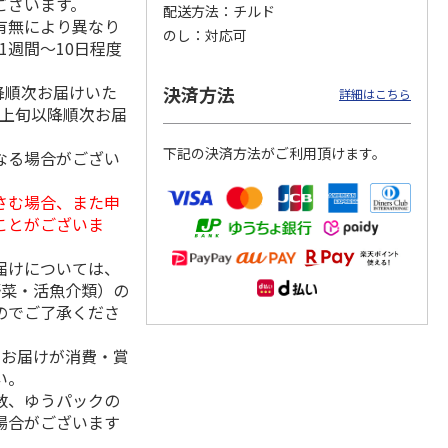
ございます。
配送方法
チルド
有無により異なり
のし
対応可
1週間～10日程度
降順次お届けいた
「チョ
＜沼津深海プリン工
【冷凍】三國シェフ
＜お中元＞＜ねんり
決済方法
詳細はこちら
ップポ
房＞プレーン・深海
推奨 2種のブリュレ
ん家＞夏限定 ひと
月上旬以降順次お届
プリンセット
6個セット(クレー
…
くちバーム詰合せ
5.0
（4）
４種
…
下記の決済方法がご利用頂けます。
なる場合がござい
3,900円
4,320円
3,980円
(送料・税込)
(送料・税込)
(送料・税込)
さむ場合、また申
ことがございま
届けについては、
野菜・活魚介類）の
のでご了承くださ
、お届けが消費・賞
い。
数、ゆうパックの
場合がございます