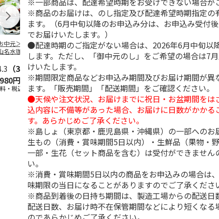
※一部商品は、配達希望時期をお受けできない場合が
※商品のお届けは、のし指定及び配達希望時期指定の
ます。（6月中旬以降のお申込み分は、お申込み受付後
でお届けいたします。）
●配達時期のご指定がない場合は、2026年6月中旬以
お中元＞北海道羊
＜お中元＞＜ひとと
＜お中元＞＜銀座千
バンホーテン
山名水珈琲ゼリー
え＞３層デザートジ
疋屋＞銀座ゼリー９
コレートシロ
します。ただし、「御中元のし」をご希望の場合は7
個
ュレパフェ～国産フ
個
ーション」
けいたします。
4.3
（3）
ルー
4.7
…
（10）
5.0
（5）
30g×21
…
※期間限定商品などお申込み期間及びお届け期間が異
,980円
2,980円
3,240円
4,980円
ます。「販売期間」「配送期間」をご確認ください。
送料・税込)
(送料・税込)
(送料・税込)
(送料・税込)
●天候や注文状況、お届けまでに祝日・お盆期間をは
込内容に不備等があった場合、お届けに日数がかかる
す。あらかじめご了承ください。
※島しょ（東京都・鹿児島県・沖縄県）の一部へのお
生もの（消費・賞味期間5日以内）・生鮮品（果物・
一部・生花（セット商品を含む）は受付ができません
い。
※消費・賞味期間5日以内の商品をお申込みの場合は
味期限の当日になることがありますのでご了承くださ
※商品到着後の日持ち期間は、製造工場からの配送日
配送日数、お届け時不在保管期間などにより短くなる
のであらかじめご了承ください。