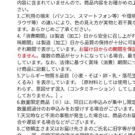
内容に含まれていませんので、商品内容をお確かめの
さい。
3.ご利用の端末（パソコン、スマートフォン等）や環
ラウザ等）の違いにより、色の見え方が実物と若干異
ます。あらかじめご了承ください。
4.「消費期間」は製造（加工）日から安全に召し上が
味期間」は製造（加工）日から品質の保持が十分に可
ぞれ期間で表示しています。
お届け日からの期間を保
りません。
複数の商品がセットになっている場合、最
しています。なお、法律に基づく賞味（消費）期限に
け商品に記載しています。
5.アレルギー物質８品目（小麦・そば・卵・乳・落花
くるみ）を表示しています。［原材料としては使用し
わらず、意図せず混入（コンタミネーション）してし
しておりません。］。
6.数量限定商品（※）は、同日にお申込みが集中し限
数量超過分のお申込みをお受けする場合がございます
7.天災時など不測の事態が発生した場合は、商品のお
合や遅延する場合などがございます。
8.ご依頼主さま又はお届け先さまのご氏名に旧字等が