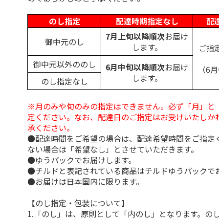
のし指定
配達時期指定なし
配
7月上旬以降順次
お届け
御中元のし
します。
ご指
御中元以外ののし
6月中旬以降順次
お届け
（6
します。
のし指定なし
※月のみや旬のみの指定はできません。必ず「月」と
定ください。なお、配達日のご指定はお受けいたしか
承ください。
●配達時間をご希望の場合は、配達希望時間をご指定
ない場合は「希望なし」とさせていただきます。
●ゆうパックでお届けします。
●チルドと表記されている商品はチルドゆうパックで
●お届けは日本国内に限ります。
【のし指定・包装について】
1.「のし」は、原則として「内のし」となります。の