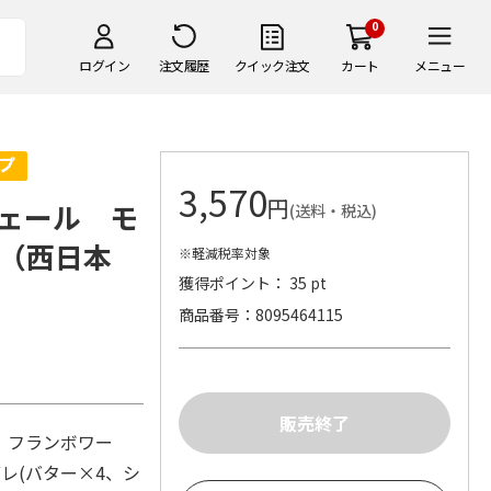
0
ログイン
注文履歴
クイック注文
カート
メニュー
3,570
円
ェール モ
(送料・税込)
（西日本
※軽減税率対象
獲得ポイント： 35 pt
商品番号
8095464115
、フランボワー
レ(バター×4、シ