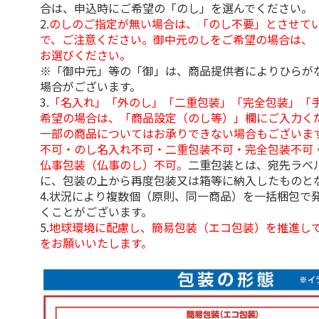
合は、申込時にご希望の「のし」を選んでください。
2.
のしのご指定が無い場合は、「のし不要」とさせて
で、ご注意ください。御中元のしをご希望の場合は、
お選びください。
※「御中元」等の「御」は、商品提供者によりひらが
場合がございます。
3.
「名入れ」「外のし」「二重包装」「完全包装」「
希望の場合は、「商品設定（のし等）」欄にご入力く
一部の商品についてはお承りできない場合もございま
不可・のし名入れ不可・二重包装不可・完全包装不可
仏事包装（仏事のし）不可。
二重包装とは、宛先ラベ
に、包装の上から再度包装又は箱等に納入したものと
4.状況により複数個（原則、同一商品）を一括梱包で
くことがございます。
5.
地球環境に配慮し、簡易包装（エコ包装）を推進し
をお願いいたします。