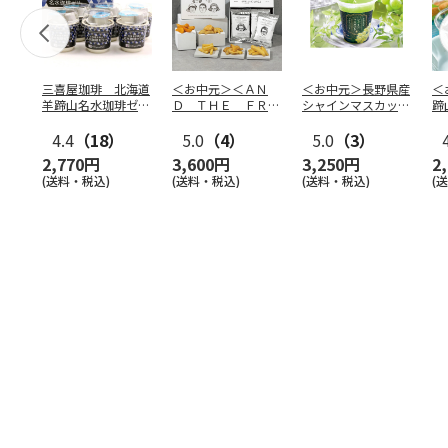
三喜屋珈琲 北海道
＜お中元＞＜ＡＮ
＜お中元＞長野県産
＜
羊蹄山名水珈琲ゼリ
Ｄ ＴＨＥ ＦＲＩ
シャインマスカット
蹄
ー詰合せ MCJ-AE
ＥＴ＞ドライフリッ
のゼリー
７
4.4
（18）
ト５種
5.0
（4）
…
5.0
（3）
2,770円
3,600円
3,250円
2
(送料・税込)
(送料・税込)
(送料・税込)
(