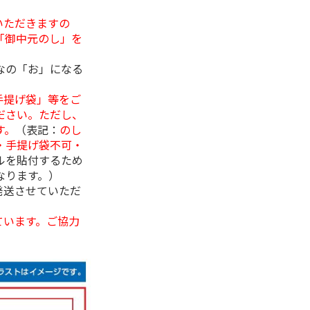
いただきますの
「御中元のし」を
なの「お」になる
手提げ袋」等をご
ださい。ただし、
す。
（表記：
のし
・手提げ袋不可・
ルを貼付するため
なります。）
発送させていただ
ています。ご協力