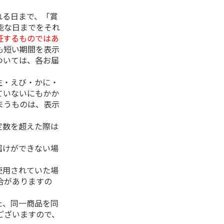
れる日まで、「賞
能な日までをそれ
証するものではあ
も短い期間を表示
ついては、各お届
生・えび・かに・
ていないにもかか
まうものは、表示
定数を超えた際は
。
届けができない場
使用されていた場
合がありますの
た、同一商品を同
ございますので、