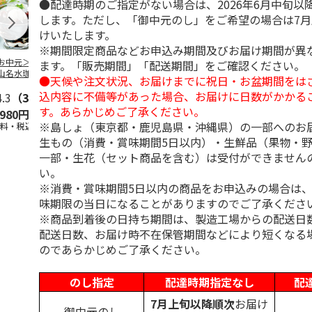
●配達時期のご指定がない場合は、2026年6月中旬以
します。ただし、「御中元のし」をご希望の場合は7
けいたします。
※期間限定商品などお申込み期間及びお届け期間が異
お中元＞北海道羊
＜お中元＞＜ひとと
＜お中元＞＜銀座千
バンホーテン
ます。「販売期間」「配送期間」をご確認ください。
山名水珈琲ゼリー
え＞３層デザートジ
疋屋＞銀座ゼリー９
コレートシロ
●天候や注文状況、お届けまでに祝日・お盆期間をは
個
ュレパフェ～国産フ
個
ーション」
込内容に不備等があった場合、お届けに日数がかかる
4.3
（3）
ルー
4.7
…
（10）
5.0
（5）
30g×21
…
す。あらかじめご了承ください。
,980円
2,980円
3,240円
4,980円
※島しょ（東京都・鹿児島県・沖縄県）の一部へのお
送料・税込)
(送料・税込)
(送料・税込)
(送料・税込)
生もの（消費・賞味期間5日以内）・生鮮品（果物・
一部・生花（セット商品を含む）は受付ができません
い。
※消費・賞味期間5日以内の商品をお申込みの場合は
味期限の当日になることがありますのでご了承くださ
※商品到着後の日持ち期間は、製造工場からの配送日
配送日数、お届け時不在保管期間などにより短くなる
のであらかじめご了承ください。
のし指定
配達時期指定なし
配
7月上旬以降順次
お届け
御中元のし