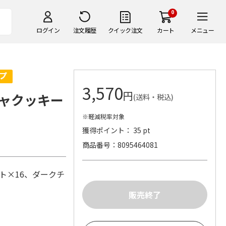
0
ログイン
注文履歴
クイック注文
カート
メニュー
3,570
円
ャクッキー
(送料・税込)
※軽減税率対象
獲得ポイント： 35 pt
商品番号
8095464081
ト×16、ダークチ