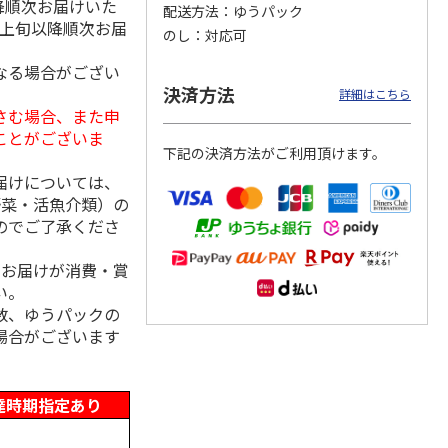
降順次お届けいた
配送方法
ゆうパック
月上旬以降順次お届
のし
対応可
なる場合がござい
「チョ
＜沼津深海プリン工
【冷凍】三國シェフ
＜お中元＞＜ねんり
決済方法
詳細はこちら
ップポ
房＞プレーン・深海
推奨 2種のブリュレ
ん家＞夏限定 ひと
さむ場合、また申
プリンセット
6個セット(クレー
…
くちバーム詰合せ
ことがございま
5.0
（4）
４種
…
下記の決済方法がご利用頂けます。
3,900円
4,320円
3,980円
届けについては、
(送料・税込)
(送料・税込)
(送料・税込)
野菜・活魚介類）の
のでご了承くださ
、お届けが消費・賞
い。
数、ゆうパックの
場合がございます
達時期指定あり