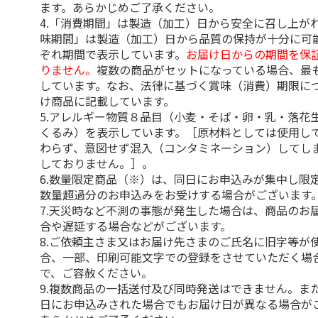
ます。あらかじめご了承ください。
4.「消費期間」は製造（加工）日から安全に召し上が
味期間」は製造（加工）日から品質の保持が十分に可
ぞれ期間で表示しています。
お届け日からの期間を保
りません。
複数の商品がセットになっている場合、最
しています。なお、法律に基づく賞味（消費）期限に
け商品に記載しています。
5.アレルギー物質８品目（小麦・そば・卵・乳・落花
くるみ）を表示しています。［原材料としては使用し
わらず、意図せず混入（コンタミネーション）してし
しておりません。］。
6.数量限定商品（※）は、同日にお申込みが集中し限
数量超過分のお申込みをお受けする場合がございます
7.天災時など不測の事態が発生した場合は、商品のお
合や遅延する場合などがございます。
8.ご依頼主さま又はお届け先さまのご氏名に旧字等が
合、一部、印刷可能文字での登録をさせていただく場
で、ご容赦ください。
9.複数商品の一括送付及び同時発送はできません。ま
日にお申込みされた場合でもお届け日が異なる場合が