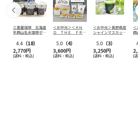
三喜屋珈琲 北海道
＜お中元＞＜ＡＮ
＜お中元＞長野県産
＜
羊蹄山名水珈琲ゼリ
Ｄ ＴＨＥ ＦＲＩ
シャインマスカット
蹄
ー詰合せ MCJ-AE
ＥＴ＞ドライフリッ
のゼリー
７
4.4
（18）
ト５種
5.0
（4）
…
5.0
（3）
2,770円
3,600円
3,250円
2
(送料・税込)
(送料・税込)
(送料・税込)
(