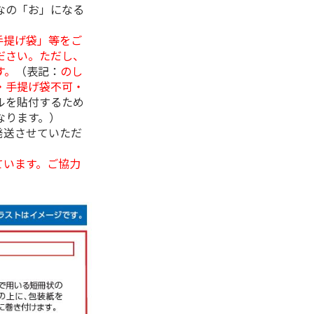
なの「お」になる
手提げ袋」等をご
ださい。ただし、
す。
（表記：
のし
・手提げ袋不可・
ルを貼付するため
なります。）
発送させていただ
ています。ご協力