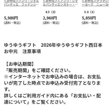
＜お中元＞アンリ・シャル
＜お中元＞＜アンリ・シャ
＜お中元＞グラマシ
パンティエ フィナンシ
ルパンティエ＞ガトー・キ
ーヨーク ニューヨ
ェ・マドレーヌ詰合せ（西
ュイ・アソート Ｍボック
ーニング（東日本版
日本版）
ス
4.5
（2）
5.0
（1）
5,980円
2,960円
5,850円
(送料・税込)
(送料・税込)
(送料・税込)
ゆうゆうギフト 2026年ゆうゆうギフト西日本
お中元 注意事項
【お申込期間】
「販売期間」をご確認ください。
※インターネットでお申込みの場合は、お支払
いが完了した時点でお申込み受付完了となりま
す。
詳しくはご利用ガイド内にある「お支払い・配
達について」をご覧ください。