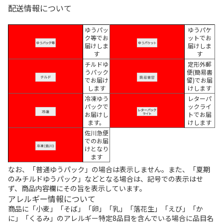
配送情報について
ゆうパッ
ゆうパケ
ク等でお
ットでお
届けしま
届けしま
す
す
チルドゆ
定形外郵
うパック
便(簡易書
でお届け
留)でお届
します
けします
冷凍ゆう
レターパ
パックで
ックライ
お届けし
トでお届
ます。
けします
佐川急便
でのお届
けとなり
ます
なお、「普通ゆうパック」の場合は表示しません。また、「夏期
のみチルドゆうパック」などとなる場合は、記号での表示はせ
ず、商品内容欄にその旨を表示しています。
アレルギー情報について
商品に「小麦」「そば」「卵」「乳」「落花生」「えび」「か
に」「くるみ」のアレルギー特定8品目を含んでいる場合に品目名