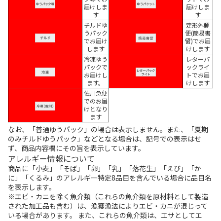
届けしま
届けしま
す
す
チルドゆ
定形外郵
うパック
便(簡易書
でお届け
留)でお届
します
けします
冷凍ゆう
レターパ
パックで
ックライ
お届けし
トでお届
ます。
けします
佐川急便
でのお届
けとなり
ます
なお、「普通ゆうパック」の場合は表示しません。また、「夏期
のみチルドゆうパック」などとなる場合は、記号での表示はせ
ず、商品内容欄にその旨を表示しています。
アレルギー情報について
商品に「小麦」「そば」「卵」「乳」「落花生」「えび」「か
に」「くるみ」のアレルギー特定8品目を含んでいる場合に品目名
を表示します。
※エビ・カニを除く魚介類（これらの魚介類を原材料として製造
された加工品も含む）は、漁獲漁法によりエビ・カニが混じって
いる場合があります。 また、これらの魚介類は、エサとしてエ