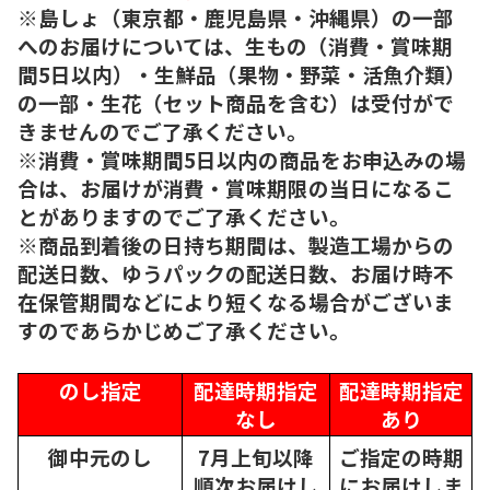
※島しょ（東京都・鹿児島県・沖縄県）の一部
へのお届けについては、生もの（消費・賞味期
間5日以内）・生鮮品（果物・野菜・活魚介類）
の一部・生花（セット商品を含む）は受付がで
きませんのでご了承ください。
※消費・賞味期間5日以内の商品をお申込みの場
合は、お届けが消費・賞味期限の当日になるこ
とがありますのでご了承ください。
※商品到着後の日持ち期間は、製造工場からの
配送日数、ゆうパックの配送日数、お届け時不
在保管期間などにより短くなる場合がございま
すのであらかじめご了承ください。
のし指定
配達時期指定
配達時期指定
なし
あり
御中元のし
7月上旬以降
ご指定の時期
順次
お届けし
にお届けしま