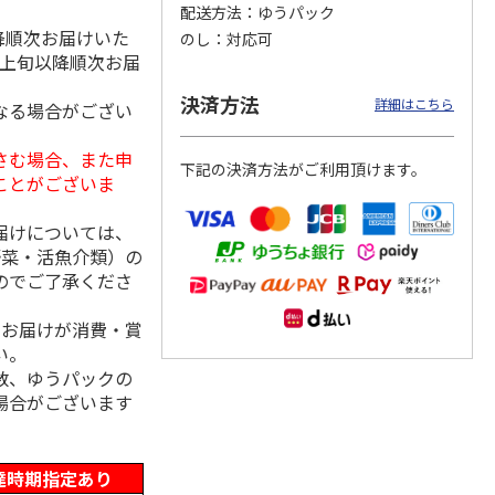
配送方法
ゆうパック
降順次お届けいた
のし
対応可
月上旬以降順次お届
「チョ
＜沼津深海プリン工
【冷凍】三國シェフ
＜お中元＞＜ねんり
決済方法
詳細はこちら
なる場合がござい
ップポ
房＞プレーン・深海
推奨 2種のブリュレ
ん家＞夏限定 ひと
プリンセット
6個セット(クレー
…
くちバーム詰合せ
5.0
（4）
４種
…
さむ場合、また申
下記の決済方法がご利用頂けます。
3,900円
4,320円
3,980円
ことがございま
(送料・税込)
(送料・税込)
(送料・税込)
届けについては、
野菜・活魚介類）の
のでご了承くださ
、お届けが消費・賞
い。
数、ゆうパックの
場合がございます
達時期指定あり