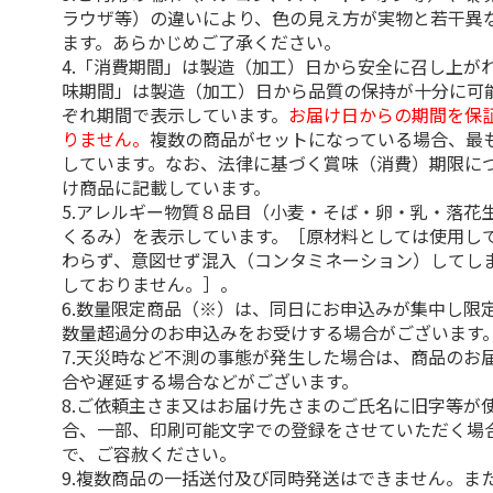
ラウザ等）の違いにより、色の見え方が実物と若干異
ます。あらかじめご了承ください。
4.「消費期間」は製造（加工）日から安全に召し上が
味期間」は製造（加工）日から品質の保持が十分に可
ぞれ期間で表示しています。
お届け日からの期間を保
りません。
複数の商品がセットになっている場合、最
しています。なお、法律に基づく賞味（消費）期限に
け商品に記載しています。
5.アレルギー物質８品目（小麦・そば・卵・乳・落花
くるみ）を表示しています。［原材料としては使用し
わらず、意図せず混入（コンタミネーション）してし
しておりません。］。
6.数量限定商品（※）は、同日にお申込みが集中し限
数量超過分のお申込みをお受けする場合がございます
7.天災時など不測の事態が発生した場合は、商品のお
合や遅延する場合などがございます。
8.ご依頼主さま又はお届け先さまのご氏名に旧字等が
合、一部、印刷可能文字での登録をさせていただく場
で、ご容赦ください。
9.複数商品の一括送付及び同時発送はできません。ま