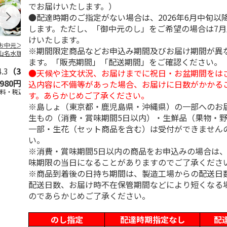
でお届けいたします。）
●配達時期のご指定がない場合は、2026年6月中旬以
します。ただし、「御中元のし」をご希望の場合は7
けいたします。
お中元＞北海道羊
＜お中元＞＜ひとと
＜お中元＞＜銀座千
バンホーテン
※期間限定商品などお申込み期間及びお届け期間が異
山名水珈琲ゼリー
え＞３層デザートジ
疋屋＞銀座ゼリー９
コレートシロ
ます。「販売期間」「配送期間」をご確認ください。
個
ュレパフェ～国産フ
個
ーション」
4.3
（3）
ルー
4.7
…
（10）
5.0
（5）
30g×21
…
●天候や注文状況、お届けまでに祝日・お盆期間をは
,980円
2,980円
3,240円
4,980円
込内容に不備等があった場合、お届けに日数がかかる
送料・税込)
(送料・税込)
(送料・税込)
(送料・税込)
す。あらかじめご了承ください。
※島しょ（東京都・鹿児島県・沖縄県）の一部へのお
生もの（消費・賞味期間5日以内）・生鮮品（果物・
一部・生花（セット商品を含む）は受付ができません
い。
※消費・賞味期間5日以内の商品をお申込みの場合は
味期限の当日になることがありますのでご了承くださ
※商品到着後の日持ち期間は、製造工場からの配送日
配送日数、お届け時不在保管期間などにより短くなる
のであらかじめご了承ください。
のし指定
配達時期指定なし
配