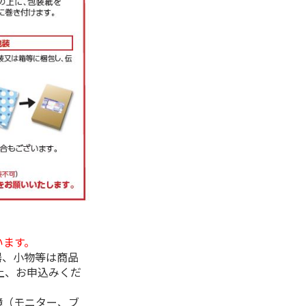
います。
器、小物等は商品
上、お申込みくだ
境（モニター、ブ