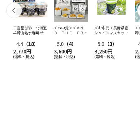
三喜屋珈琲 北海道
＜お中元＞＜ＡＮ
＜お中元＞長野県産
＜
羊蹄山名水珈琲ゼリ
Ｄ ＴＨＥ ＦＲＩ
シャインマスカット
蹄
ー詰合せ MCJ-AE
ＥＴ＞ドライフリッ
のゼリー
７
4.4
（18）
ト５種
5.0
（4）
…
5.0
（3）
2,770円
3,600円
3,250円
2
(送料・税込)
(送料・税込)
(送料・税込)
(