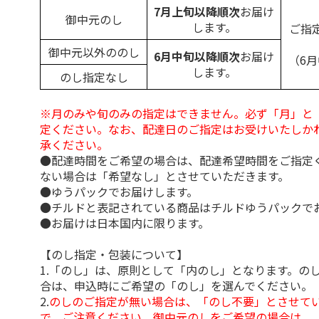
7月上旬以降順次
お届け
御中元のし
します。
ご指
御中元以外ののし
6月中旬以降順次
お届け
（6
します。
のし指定なし
※月のみや旬のみの指定はできません。必ず「月」と
定ください。なお、配達日のご指定はお受けいたしか
承ください。
●配達時間をご希望の場合は、配達希望時間をご指定
ない場合は「希望なし」とさせていただきます。
●ゆうパックでお届けします。
●チルドと表記されている商品はチルドゆうパックで
●お届けは日本国内に限ります。
【のし指定・包装について】
1.「のし」は、原則として「内のし」となります。の
合は、申込時にご希望の「のし」を選んでください。
2.
のしのご指定が無い場合は、「のし不要」とさせて
で、ご注意ください。御中元のしをご希望の場合は、