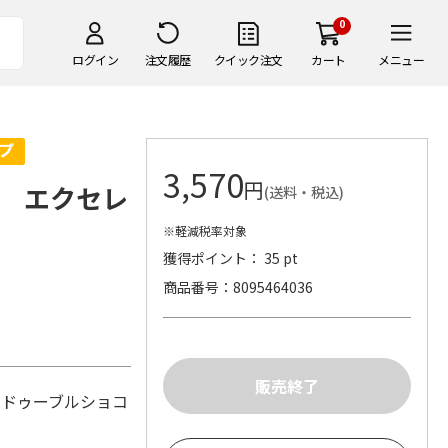
0
ログイン
注文履歴
クイック注文
カート
メニュー
3,570
円
 エクセレ
(送料・税込)
※軽減税率対象
獲得ポイント： 35 pt
商品番号
8095464036
。
、ドゥーブルショコ
2