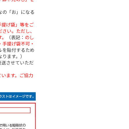
なの「お」になる
手提げ袋」等をご
ださい。ただし、
す。
（表記：
のし
・手提げ袋不可・
ルを貼付するため
なります。）
発送させていただ
ています。ご協力