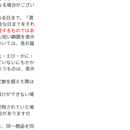
なる場合がござい
れる日まで、「賞
能な日までをそれ
証するものではあ
も短い期間を表示
ついては、各お届
生・えび・かに・
ていないにもかか
まうものは、表示
定数を超えた際は
。
届けができない場
使用されていた場
合がありますの
た、同一商品を同