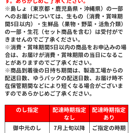
す。あらかじめご了承ください。
※島しょ（東京都・鹿児島県・沖縄県）の一部
へのお届けについては、生もの（消費・賞味期
間5日以内）・生鮮品（果物・野菜・活魚介類）
の一部・生花（セット商品を含む）は受付がで
きませんのでご了承ください。
※消費・賞味期間5日以内の商品をお申込みの場
合は、お届けが消費・賞味期限の当日になるこ
とがありますのでご了承ください。
※商品到着後の日持ち期間は、製造工場からの
配送日数、ゆうパックの配送日数、お届け時不
在保管期間などにより短くなる場合がございま
すのであらかじめご了承ください。
のし指定
配達時期指定
配達時期指定
なし
あり
御中元のし
7月上旬以降
ご指定の時期