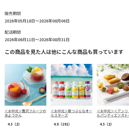
販売期間
2026年05月18日～2026年08月06日
配送期間
2026年06月11日～2026年08月31日
この商品を見た人は他にこんな商品も買っています
＜お中元＞贅沢フルーツの
＜お中元＞新つぶらなオー
＜お中元＞＜アンリ
水ようかん
ルスターズ
ルパンティエ＞ガト
ュイ・アソート Ｍ
ス
4.5
（2）
4.8
（191）
4.5
（2）