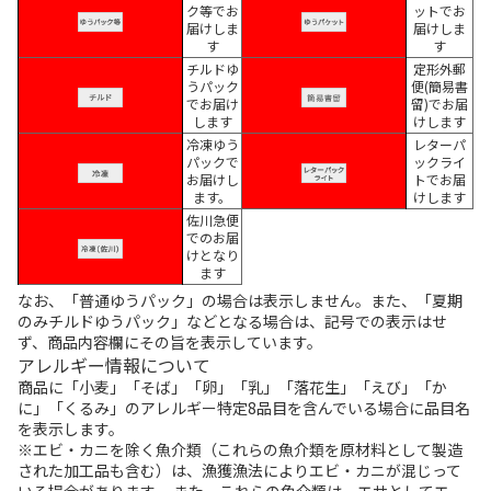
ク等でお
ットでお
届けしま
届けしま
す
す
チルドゆ
定形外郵
うパック
便(簡易書
でお届け
留)でお届
します
けします
冷凍ゆう
レターパ
パックで
ックライ
お届けし
トでお届
ます。
けします
佐川急便
でのお届
けとなり
ます
なお、「普通ゆうパック」の場合は表示しません。また、「夏期
のみチルドゆうパック」などとなる場合は、記号での表示はせ
ず、商品内容欄にその旨を表示しています。
アレルギー情報について
商品に「小麦」「そば」「卵」「乳」「落花生」「えび」「か
に」「くるみ」のアレルギー特定8品目を含んでいる場合に品目名
を表示します。
※エビ・カニを除く魚介類（これらの魚介類を原材料として製造
された加工品も含む）は、漁獲漁法によりエビ・カニが混じって