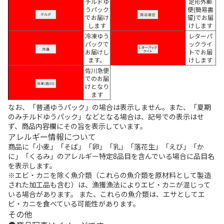
チルドゆ
定形外郵
うパック
便(簡易書
でお届け
留)でお届
します
けします
冷凍ゆう
レターパ
パックで
ックライ
お届けし
トでお届
ます。
けします
佐川急便
でのお届
けとなり
ます
なお、「普通ゆうパック」の場合は表示しません。また、「夏期
のみチルドゆうパック」などとなる場合は、記号での表示はせ
ず、商品内容欄にその旨を表示しています。
アレルギー情報について
商品に「小麦」「そば」「卵」「乳」「落花生」「えび」「か
に」「くるみ」のアレルギー特定8品目を含んでいる場合に品目名
を表示します。
※エビ・カニを除く魚介類（これらの魚介類を原材料として製造
された加工品も含む）は、漁獲漁法によりエビ・カニが混じって
いる場合があります。 また、これらの魚介類は、エサとしてエ
ビ・カニを食べている可能性があります。
その他