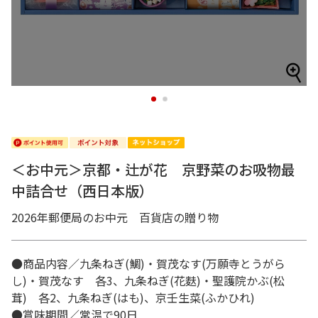
1
2
＜お中元＞京都・辻が花 京野菜のお吸物最
中詰合せ（西日本版）
2026年郵便局のお中元 百貨店の贈り物
●商品内容／九条ねぎ(鯛)・賀茂なす(万願寺とうがら
し)・賀茂なす 各3、九条ねぎ(花麩)・聖護院かぶ(松
茸) 各2、九条ねぎ(はも)、京壬生菜(ふかひれ)
●賞味期間／常温で90日