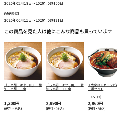
2026年05月18日～2026年08月06日
配送期間
2026年06月11日～2026年08月31日
この商品を見た人は他にこんな商品も買っています
「らぁ麺 はやし田」 醤
「らぁ麺 はやし田」 醤
＜鬼金棒＞カラシビ
油らぁ麺 ３食
油らぁ麺 １０食
ー麺セット
4.5
（2）
1,300円
2,990円
2,960円
(送料・税込)
(送料・税込)
(送料・税込)