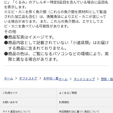
に」「くるみ」のアレルギー特定8品目を含んでいる場合に品目名
を表示します。
※エビ・カニを除く魚介類（これらの魚介類を原材料として製造
された加工品も含む）は、漁獲漁法によりエビ・カニが混じって
いる場合があります。 また、これらの魚介類は、エサとしてエ
ビ・カニを食べている可能性があります。
その他
商品写真はイメージです。
商品内容として記載されていない「小道具類」はお届け
する商品に含まれておりません。
商品の色は、ご覧になるパソコンなどの環境により、実
際と異なる場合があります。
ホーム
ギフトストア
お中元・夏ギフト特集 2026
ゆうゆうギフト 
ホーム
ネットショップ
惣菜・加
ご利用ガイド
よくあるご質問
お問い合わせ
利用規約
サイト運営会社について
特定商取引法に基づく表記について