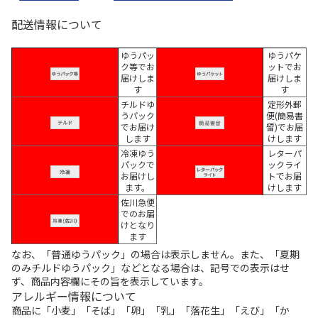
配送情報について
ゆうパッ
ゆうパケ
ク等でお
ットでお
届けしま
届けしま
す
す
チルドゆ
定形外郵
うパック
便(簡易書
でお届け
留)でお届
します
けします
冷凍ゆう
レターパ
パックで
ックライ
お届けし
トでお届
ます。
けします
佐川急便
でのお届
けとなり
ます
なお、「普通ゆうパック」の場合は表示しません。また、「夏期
のみチルドゆうパック」などとなる場合は、記号での表示はせ
ず、商品内容欄にその旨を表示しています。
アレルギー情報について
商品に「小麦」「そば」「卵」「乳」「落花生」「えび」「か