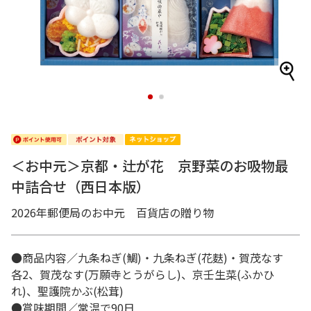
1
2
＜お中元＞京都・辻が花 京野菜のお吸物最
中詰合せ（西日本版）
2026年郵便局のお中元 百貨店の贈り物
●商品内容／九条ねぎ(鯛)・九条ねぎ(花麩)・賀茂なす
各2、賀茂なす(万願寺とうがらし)、京壬生菜(ふかひ
れ)、聖護院かぶ(松茸)
●賞味期間／常温で90日