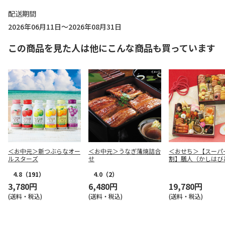
配送期間
2026年06月11日～2026年08月31日
この商品を見た人は他にこんな商品も買っています
＜お中元＞新つぶらなオー
＜お中元＞うなぎ蒲焼詰合
＜おせち＞【スーパ
ルスターズ
せ
割】膳人（かしは
和洋中二段重
4.8
（191）
4.0
（2）
3,780円
6,480円
19,780円
(送料・税込)
(送料・税込)
(送料・税込)