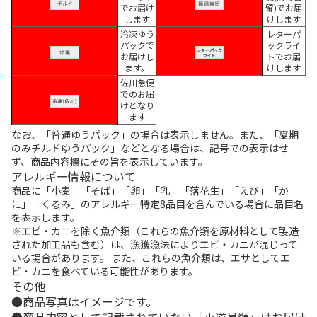
でお届け
留)でお届
します
けします
冷凍ゆう
レターパ
パックで
ックライ
お届けし
トでお届
ます。
けします
佐川急便
でのお届
けとなり
ます
なお、「普通ゆうパック」の場合は表示しません。また、「夏期
のみチルドゆうパック」などとなる場合は、記号での表示はせ
ず、商品内容欄にその旨を表示しています。
アレルギー情報について
商品に「小麦」「そば」「卵」「乳」「落花生」「えび」「か
に」「くるみ」のアレルギー特定8品目を含んでいる場合に品目名
を表示します。
※エビ・カニを除く魚介類（これらの魚介類を原材料として製造
された加工品も含む）は、漁獲漁法によりエビ・カニが混じって
いる場合があります。 また、これらの魚介類は、エサとしてエ
ビ・カニを食べている可能性があります。
その他
商品写真はイメージです。