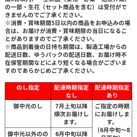
の一部・生花（セット商品を含む）は受付がで
きませんのでご了承ください。
※消費・賞味期間5日以内の商品をお申込みの場
合は、お届けが消費・賞味期限の当日になるこ
とがありますのでご了承ください。
※商品到着後の日持ち期間は、製造工場からの
配送日数、ゆうパックの配送日数、お届け時不
在保管期間などにより短くなる場合がございま
すのであらかじめご了承ください。
のし指定
配達時期指定
配達時期指定
なし
あり
御中元のし
7月上旬以降
ご指定の時期
順次
お届けし
にお届けしま
ます。
す。
（6月中旬～8
御中元以外のの
6月中旬以降