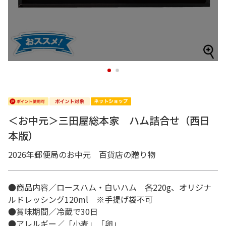
1
2
＜お中元＞三田屋総本家 ハム詰合せ（西日
本版）
2026年郵便局のお中元 百貨店の贈り物
●商品内容／ロースハム・白いハム 各220g、オリジナ
ルドレッシング120ml ※手提げ袋不可
●賞味期間／冷蔵で30日
●アレルギー／「小麦」「卵」