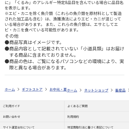
に」「くるみ」のアレルギー特定8品目を含んでいる場合に品目名
を表示します。
※エビ・カニを除く魚介類（これらの魚介類を原材料として製造
された加工品も含む）は、漁獲漁法によりエビ・カニが混じって
いる場合があります。 また、これらの魚介類は、エサとしてエ
ビ・カニを食べている可能性があります。
その他
商品写真はイメージです。
商品内容として記載されていない「小道具類」はお届け
する商品に含まれておりません。
商品の色は、ご覧になるパソコンなどの環境により、実
際と異なる場合があります。
ホーム
ギフトストア
お中元・夏ギフト特集 2026
ゆうゆうギフト 
ホーム
ネットショップ
畜産品
ご利用ガイド
よくあるご質問
お問い合わせ
利用規約
サイト運営会社について
特定商取引法に基づく表記について