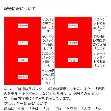
配送情報について
ゆうパッ
ゆうパケ
ク等でお
ットでお
届けしま
届けしま
す
す
チルドゆ
定形外郵
うパック
便(簡易書
でお届け
留)でお届
します
けします
冷凍ゆう
レターパ
パックで
ックライ
お届けし
トでお届
ます。
けします
佐川急便
でのお届
けとなり
ます
なお、「普通ゆうパック」の場合は表示しません。また、「夏期
のみチルドゆうパック」などとなる場合は、記号での表示はせ
ず、商品内容欄にその旨を表示しています。
アレルギー情報について
商品に「小麦」「そば」「卵」「乳」「落花生」「えび」「か