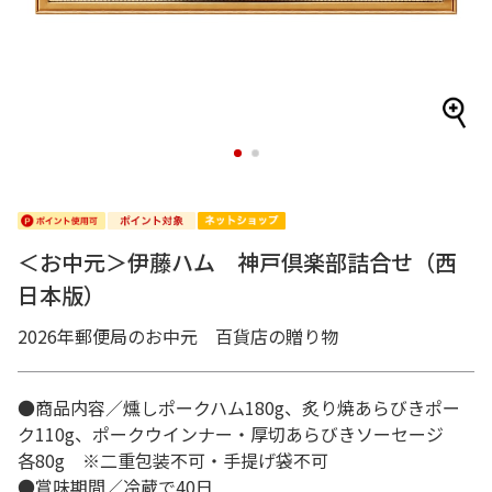
1
2
＜お中元＞伊藤ハム 神戸倶楽部詰合せ（西
日本版）
2026年郵便局のお中元 百貨店の贈り物
●商品内容／燻しポークハム180g、炙り焼あらびきポー
ク110g、ポークウインナー・厚切あらびきソーセージ
各80g ※二重包装不可・手提げ袋不可
●賞味期間／冷蔵で40日