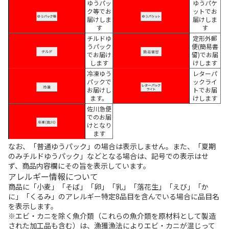
ゆうパッ
ゆうパケ
ク等でお
ットでお
届けしま
届けしま
す
す
チルドゆ
定形外郵
うパック
便(簡易書
でお届け
留)でお届
します
けします
冷凍ゆう
レターパ
パックで
ックライ
お届けし
トでお届
ます。
けします
佐川急便
でのお届
けとなり
ます
なお、「普通ゆうパック」の場合は表示しません。また、「夏期
のみチルドゆうパック」などとなる場合は、記号での表示はせ
ず、商品内容欄にその旨を表示しています。
アレルギー情報について
商品に「小麦」「そば」「卵」「乳」「落花生」「えび」「か
に」「くるみ」のアレルギー特定8品目を含んでいる場合に品目名
を表示します。
※エビ・カニを除く魚介類（これらの魚介類を原材料として製造
された加工品も含む）は、漁獲漁法によりエビ・カニが混じって