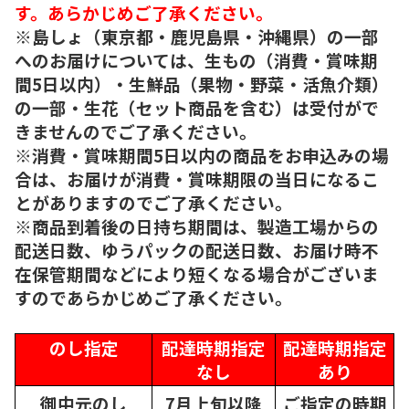
す。あらかじめご了承ください。
※島しょ（東京都・鹿児島県・沖縄県）の一部
へのお届けについては、生もの（消費・賞味期
間5日以内）・生鮮品（果物・野菜・活魚介類）
の一部・生花（セット商品を含む）は受付がで
きませんのでご了承ください。
※消費・賞味期間5日以内の商品をお申込みの場
合は、お届けが消費・賞味期限の当日になるこ
とがありますのでご了承ください。
※商品到着後の日持ち期間は、製造工場からの
配送日数、ゆうパックの配送日数、お届け時不
在保管期間などにより短くなる場合がございま
すのであらかじめご了承ください。
のし指定
配達時期指定
配達時期指定
なし
あり
御中元のし
7月上旬以降
ご指定の時期