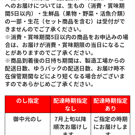
へのお届けについては、生もの（消費・賞味期
間5日以内）・生鮮品（果物・野菜・活魚介類）
の一部・生花（セット商品を含む）は受付がで
きませんのでご了承ください。
※消費・賞味期間5日以内の商品をお申込みの場
合は、お届けが消費・賞味期限の当日になるこ
とがありますのでご了承ください。
※商品到着後の日持ち期間は、製造工場からの
配送日数、ゆうパックの配送日数、お届け時不
在保管期間などにより短くなる場合がございま
すのであらかじめご了承ください。
のし指定
配達時期指定
配達時期指定
なし
あり
御中元のし
7月上旬以降
ご指定の時期
順次
お届けし
にお届けしま
ます。
す。