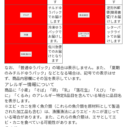
す
す
チルドゆ
定形外郵
うパック
便(簡易書
でお届け
留)でお届
します
けします
冷凍ゆう
レターパ
パックで
ックライ
お届けし
トでお届
ます。
けします
佐川急便
でのお届
けとなり
ます
なお、「普通ゆうパック」の場合は表示しません。また、「夏期
のみチルドゆうパック」などとなる場合は、記号での表示はせ
ず、商品内容欄にその旨を表示しています。
アレルギー情報について
商品に「小麦」「そば」「卵」「乳」「落花生」「えび」「か
に」「くるみ」のアレルギー特定8品目を含んでいる場合に品目名
を表示します。
※エビ・カニを除く魚介類（これらの魚介類を原材料として製造
された加工品も含む）は、漁獲漁法によりエビ・カニが混じって
いる場合があります。 また、これらの魚介類は、エサとしてエ
ビ・カニを食べている可能性があります。