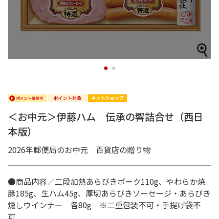
1
2
＜お中元＞伊藤ハム 伝承の響詰合せ（西日
本版）
2026年郵便局のお中元 百貨店の贈り物
●商品内容／二段加熱あらびきポーク110g、やわらか焼
豚185g、生ハム45g、厚切あらびきソーセージ・あらびき
燻しウインナー 各80g ※二重包装不可・手提げ袋不
可