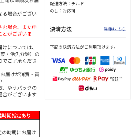
月上旬以降順次お届
配送方法
チルド
のし
対応可
なる場合がござい
さむ場合、また申
クモ
【冷凍】北海道直送
＜お中元＞やまがた
＜お中元＞＜帯広
決済方法
詳細はこちら
コンと
北海道帯広の繁盛
雪豚ロースみそ漬７
豚丼一番＞特上豚丼
ことがございま
ット
店 豚丼6食セット
０ｇ×５
の具３種セット
届けについては、
下記の決済方法がご利用頂けます。
3,980円
3,240円
4,980円
野菜・活魚介類）の
(送料別・税込)
(送料・税込)
(送料・税込)
のでご了承くださ
、お届けが消費・賞
い。
数、ゆうパックの
場合がございます
達時期指定あり
定の時期にお届け