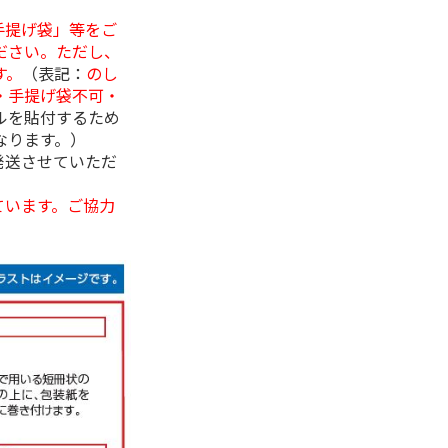
手提げ袋」等をご
ださい。ただし、
す。
（表記：
のし
・手提げ袋不可・
ルを貼付するため
なります。）
発送させていただ
ています。ご協力