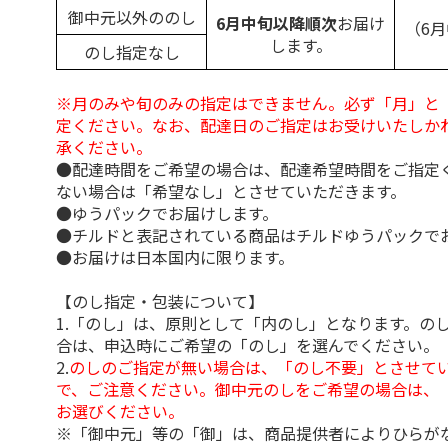
御中元以外ののし
6月中旬以降順次
お届け
（6
します。
のし指定なし
※月のみや旬のみの指定はできません。必ず「月」と
定ください。なお、配達日のご指定はお受けいたしか
承ください。
●配達時間をご希望の場合は、配達希望時間をご指定
ない場合は「希望なし」とさせていただきます。
●ゆうパックでお届けします。
●チルドと表記されている商品はチルドゆうパックで
●お届けは日本国内に限ります。
【のし指定・包装について】
1.「のし」は、原則として「内のし」となります。の
合は、申込時にご希望の「のし」を選んでください。
2.
のしのご指定が無い場合は、「のし不要」とさせて
で、ご注意ください。御中元のしをご希望の場合は、
お選びください。
※「御中元」等の「御」は、商品提供者によりひらが