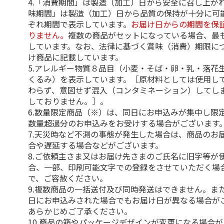
4.「消費期間」は製造（加工）日から安全に召し上が
味期間」は製造（加工）日から品質の保持が十分に可
ぞれ期間で表示しています。
お届け日からの期間を保
りません。
複数の商品がセットになっている場合、最
しています。なお、法律に基づく賞味（消費）期限に
け商品に記載しています。
5.アレルギー物質８品目（小麦・そば・卵・乳・落花
くるみ）を表示しています。［原材料としては使用し
わらず、意図せず混入（コンタミネーション）してし
しておりません。］。
6.数量限定商品（※）は、同日にお申込みが集中し限
数量超過分のお申込みをお受けする場合がございます
7.天災時など不測の事態が発生した場合は、商品のお
合や遅延する場合などがございます。
8.ご依頼主さま又はお届け先さまのご氏名に旧字等が
合、一部、印刷可能文字での登録をさせていただく場
で、ご容赦ください。
9.複数商品の一括送付及び同時発送はできません。ま
日にお申込みされた場合でもお届け日が異なる場合が
あらかじめご了承ください。
10.商品の箱やパッケージデザインが変更になる場合