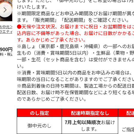
します。ただし、「御中元のし」をご希望の場合は7
けいたします。
※期間限定商品などお申込み期間及びお届け期間が異
ます。「販売期間」「配送期間」をご確認ください。
●天候や注文状況、お届けまでに祝日・お盆期間をは
お中元＞豚丼の具
＜お中元＞【冷凍】
＜お中元＞やまがた
＜お中元＞モ
ラエティセット
６種類のお肉ソムリ
雪豚ロースみそ漬７
ク 原形ベー
込内容に不備等があった場合、お届けに日数がかかる
菊」
エアソートＢＯＸ
０ｇ×６
ソーセージセ
す。あらかじめご了承ください。
5.0
（1）
※島しょ（東京都・鹿児島県・沖縄県）の一部へのお
,900円
5,980円
3,780円
3,240円
生もの（消費・賞味期間5日以内）・生鮮品（果物・
送料・税込)
(送料・税込)
(送料・税込)
(送料・税込)
一部・生花（セット商品を含む）は受付ができません
い。
※消費・賞味期間5日以内の商品をお申込みの場合は
味期限の当日になることがありますのでご了承くださ
※商品到着後の日持ち期間は、製造工場からの配送日
配送日数、お届け時不在保管期間などにより短くなる
のであらかじめご了承ください。
のし指定
配達時期指定なし
配
7月上旬以降順次
お届け
御中元のし
します。
ご指