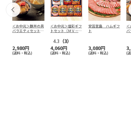
＜お中元＞豚丼の具
＜お中元＞煌彩ギフ
安芸宮島 ハムギフ
＜
バラエティセット
トセット（ＭＶ－５
ト
バ
「桜」
０７）
「
4.3
（3）
2,980円
4,060円
3,080円
3
(送料・税込)
(送料・税込)
(送料・税込)
(