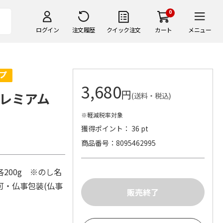
0
ログイン
注文履歴
クイック注文
カート
メニュー
3,680
円
プレミアム
(送料・税込)
※軽減税率対象
獲得ポイント： 36 pt
商品番号
8095462995
200g ※のし名
可・仏事包装(仏事