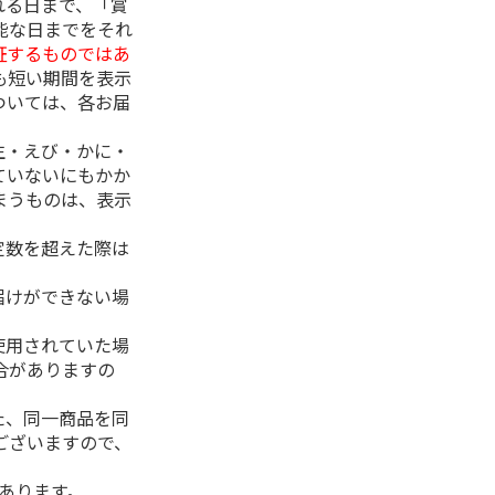
れる日まで、「賞
能な日までをそれ
証するものではあ
も短い期間を表示
ついては、各お届
生・えび・かに・
ていないにもかか
まうものは、表示
定数を超えた際は
。
届けができない場
使用されていた場
合がありますの
た、同一商品を同
ございますので、
があります。