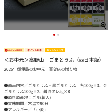
1
2
＜お中元＞高野山 ごまとうふ（西日本版）
2026年郵便局のお中元 百貨店の贈り物
●商品内容／ごまとうふ・黒ごまとうふ 各100g×3、金
ごまとうふ100g×2、醤油タレ5g×8
●原料原産地：ごま(輸入)
●賞味期間／常温で90日
●アレルギー／「小麦」