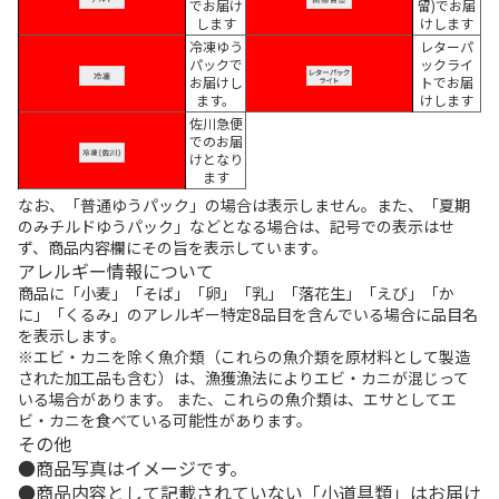
でお届け
留)でお届
します
けします
冷凍ゆう
レターパ
パックで
ックライ
お届けし
トでお届
ます。
けします
佐川急便
でのお届
けとなり
ます
なお、「普通ゆうパック」の場合は表示しません。また、「夏期
のみチルドゆうパック」などとなる場合は、記号での表示はせ
ず、商品内容欄にその旨を表示しています。
アレルギー情報について
商品に「小麦」「そば」「卵」「乳」「落花生」「えび」「か
に」「くるみ」のアレルギー特定8品目を含んでいる場合に品目名
を表示します。
※エビ・カニを除く魚介類（これらの魚介類を原材料として製造
された加工品も含む）は、漁獲漁法によりエビ・カニが混じって
いる場合があります。 また、これらの魚介類は、エサとしてエ
ビ・カニを食べている可能性があります。
その他
商品写真はイメージです。
商品内容として記載されていない「小道具類」はお届け