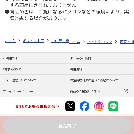
する商品に含まれておりません。
商品の色は、ご覧になるパソコンなどの環境により、実
際と異なる場合があります。
ホーム
ギフトストア
お中元・夏ギフト特集 2026
ゆうゆうギフト 
ホーム
ネットショップ
惣菜・加
ご利用ガイド
よくあるご質問
お問い合わせ
利用規約
サイト運営会社について
特定商取引法に基づく表記について
プライバシーポリシー
商品のご提案はこちら
SNSでお得な情報発信中
販売終了
Copyright (C) JAPAN POST Co.,Ltd. All Rights Reserved.