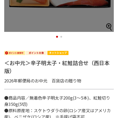
1
2
＜お中元＞辛子明太子・紅鮭詰合せ（西日本
版）
2026年郵便局のお中元 百貨店の贈り物
●商品内容／無着色辛子明太子200g(3～5本)、紅鮭切り
身350g(5切)
●原料原産地：スケトウダラの卵(ロシア産又はアメリカ
産)、ベニザケ(ロシア産) ※手提げ袋不可