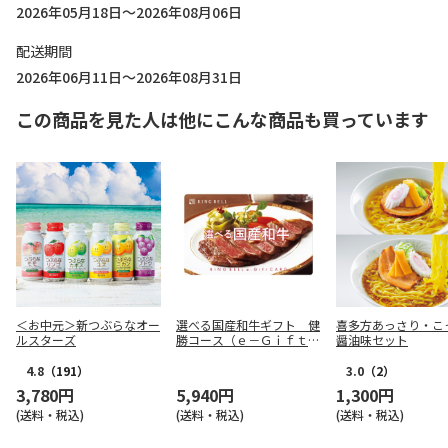
2026年05月18日～2026年08月06日
配送期間
2026年06月11日～2026年08月31日
この商品を見た人は他にこんな商品も買っています
＜お中元＞新つぶらなオー
選べる国産和牛ギフト 健
喜多方あっさり・こ
ルスターズ
勝コース（ｅ－Ｇｉｆｔ）
醤油味セット
【弔事用】
4.8
（191）
3.0
（2）
3,780円
5,940円
1,300円
(送料・税込)
(送料・税込)
(送料・税込)