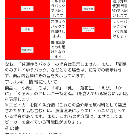
チルドゆ
定形外郵
うパック
便(簡易書
でお届け
留)でお届
します
けします
冷凍ゆう
レターパ
パックで
ックライ
お届けし
トでお届
ます。
けします
佐川急便
でのお届
けとなり
ます
なお、「普通ゆうパック」の場合は表示しません。また、「夏期
のみチルドゆうパック」などとなる場合は、記号での表示はせ
ず、商品内容欄にその旨を表示しています。
アレルギー情報について
商品に「小麦」「そば」「卵」「乳」「落花生」「えび」「か
に」「くるみ」のアレルギー特定8品目を含んでいる場合に品目名
を表示します。
※エビ・カニを除く魚介類（これらの魚介類を原材料として製造
された加工品も含む）は、漁獲漁法によりエビ・カニが混じって
いる場合があります。 また、これらの魚介類は、エサとしてエ
ビ・カニを食べている可能性があります。
その他