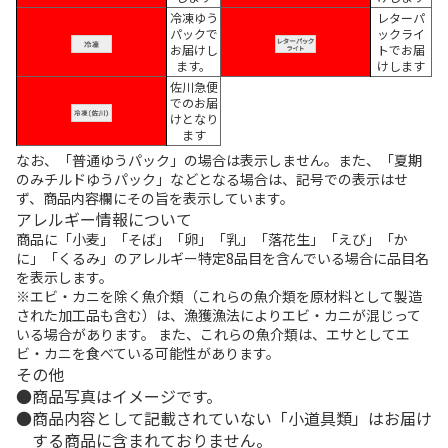
冷凍ゆう
レターパ
パックで
ックライ
お届けし
トでお届
ます。
けします
佐川急便
でのお届
けとなり
ます
なお、「普通ゆうパック」の場合は表示しません。また、「夏期
のみチルドゆうパック」などとなる場合は、記号での表示はせ
ず、商品内容欄にその旨を表示しています。
アレルギー情報について
商品に「小麦」「そば」「卵」「乳」「落花生」「えび」「か
に」「くるみ」のアレルギー特定8品目を含んでいる場合に品目名
を表示します。
※エビ・カニを除く魚介類（これらの魚介類を原材料として製造
された加工品も含む）は、漁獲漁法によりエビ・カニが混じって
いる場合があります。 また、これらの魚介類は、エサとしてエ
ビ・カニを食べている可能性があります。
その他
商品写真はイメージです。
商品内容として記載されていない「小道具類」はお届け
する商品に含まれておりません。