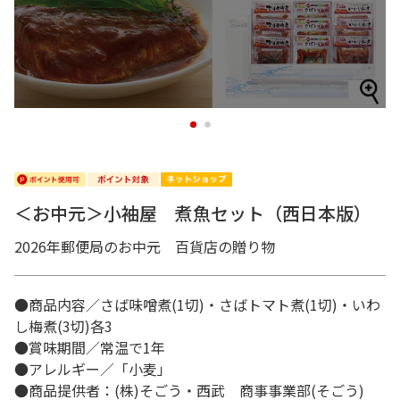
1
2
＜お中元＞小袖屋 煮魚セット（西日本版）
2026年郵便局のお中元 百貨店の贈り物
●商品内容／さば味噌煮(1切)・さばトマト煮(1切)・いわ
し梅煮(3切)各3
●賞味期間／常温で1年
●アレルギー／「小麦」
●商品提供者：(株)そごう・西武 商事事業部(そごう)