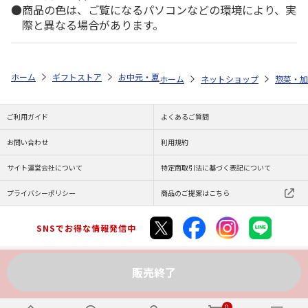
商品の色は、ご覧になるパソコンなどの環境により、実
際と異なる場合があります。
ホーム
ギフトストア
お中元・夏ギフト特集 2026
ゆうゆうギフト 
ホーム
ネットショップ
惣菜・加
ご利用ガイド
よくあるご質問
お問い合わせ
利用規約
サイト運営会社について
特定商取引法に基づく表記について
プライバシーポリシー
商品のご提案はこちら
SNSでお得な情報発信中
販売終了
Copyright (C) JAPAN POST Co.,Ltd. All Rights Reserved.
0