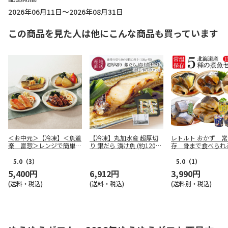
2026年06月11日～2026年08月31日
この商品を見た人は他にこんな商品も買っています
＜お中元＞【冷凍】＜魚道
【冷凍】丸加水産 超厚切
レトルト おかず 
楽 富惣＞レンジで簡単！
り 銀だら 漬け魚 (約120g)
存 骨まで食べられ
骨とり煮魚上手
6点セット
15食セット
5.0
（3）
5.0
（1）
5,400円
6,912円
3,990円
(送料・税込)
(送料・税込)
(送料別・税込)