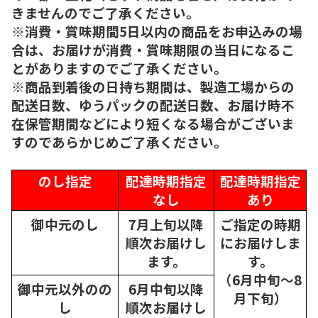
きませんのでご了承ください。
※消費・賞味期間5日以内の商品をお申込みの場
合は、お届けが消費・賞味期限の当日になるこ
とがありますのでご了承ください。
※商品到着後の日持ち期間は、製造工場からの
配送日数、ゆうパックの配送日数、お届け時不
在保管期間などにより短くなる場合がございま
すのであらかじめご了承ください。
のし指定
配達時期指定
配達時期指定
なし
あり
御中元のし
7月上旬以降
ご指定の時期
順次
お届けし
にお届けしま
ます。
す。
（6月中旬～8
御中元以外のの
6月中旬以降
月下旬）
し
順次
お届けし