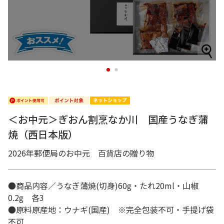
1
2
＜お中元＞ぎおん割烹なか川 国産うなぎ蒲
焼（西日本版）
2026年郵便局のお中元 百貨店の贈り物
●商品内容／うなぎ蒲焼(切身)60g・たれ20ml・山椒
0.2g 各3
●原料原産地：ウナギ(国産) ※完全包装不可・手提げ袋
不可