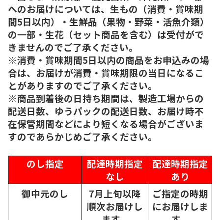
へのお届けについては、生もの（消費・賞味期
間5日以内）・生鮮品（果物・野菜・活魚介類）
の一部・生花（セット商品を含む）は受付がで
きませんのでご了承ください。
※消費・賞味期間5日以内の商品をお申込みの場
合は、お届けが消費・賞味期限の当日になるこ
とがありますのでご了承ください。
※商品到着後の日持ち期間は、製造工場からの
配送日数、ゆうパックの配送日数、お届け時不
在保管期間などにより短くなる場合がございま
すのであらかじめご了承ください。
のし指定
配達時期指定
配達時期指定
なし
あり
御中元のし
7月上旬以降
ご指定の時期
順次
お届けし
にお届けしま
ます。
す。