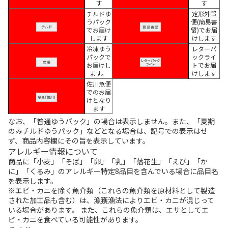
す
す
チルドゆ
定形外郵
うパック
便(簡易書
でお届け
留)でお届
します
けします
冷凍ゆう
レターパ
パックで
ックライ
お届けし
トでお届
ます。
けします
佐川急便
でのお届
けとなり
ます
なお、「普通ゆうパック」の場合は表示しません。また、「夏期
のみチルドゆうパック」などとなる場合は、記号での表示はせ
ず、商品内容欄にその旨を表示しています。
アレルギー情報について
商品に「小麦」「そば」「卵」「乳」「落花生」「えび」「か
に」「くるみ」のアレルギー特定8品目を含んでいる場合に品目名
を表示します。
※エビ・カニを除く魚介類（これらの魚介類を原材料として製造
された加工品も含む）は、漁獲漁法によりエビ・カニが混じって
いる場合があります。 また、これらの魚介類は、エサとしてエ
ビ・カニを食べている可能性があります。