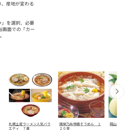
り、産地が変わる
+」を選択、必要
当画面での「カー
。
札幌土産ラーメン人気バラ
揖保乃糸特級そうめん １
岡山白桃 
エティ ７食
２０束