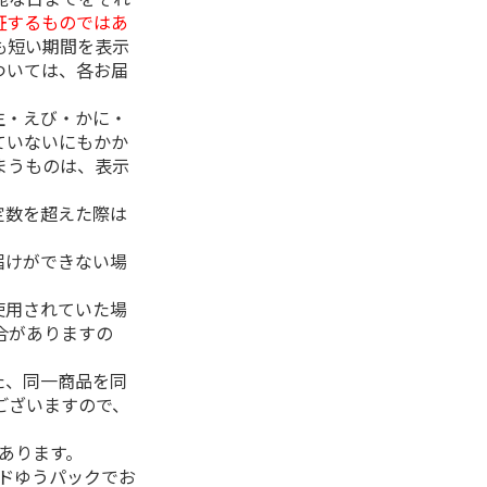
証するものではあ
も短い期間を表示
ついては、各お届
生・えび・かに・
ていないにもかか
まうものは、表示
定数を超えた際は
。
届けができない場
使用されていた場
合がありますの
た、同一商品を同
ございますので、
があります。
ルドゆうパックでお