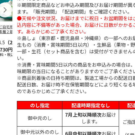
※期間限定商品などお申込み期間及びお届け期間が異
ます。「販売期間」「配送期間」をご確認ください。
●天候や注文状況、お届けまでに祝日・お盆期間をは
込内容に不備等があった場合、お届けに日数がかかる
ご自宅用＞島原手
＜お中元＞島原手延
＜お中元＞お徳用
＜ご自宅用＞
す。あらかじめご了承ください。
素麺２箱・黒ごま
素麺３ｋｇ【古（ひ
「国産小麦」小豆島
延素麺２ｋｇ
１箱詰合せ
ね）】
手延べ素麺
（ひね）】
※島しょ（東京都・鹿児島県・沖縄県）の一部へのお
4.5
（2）
5.0
（2）
5.0
（1）
4.5
（2）
生もの（消費・賞味期間5日以内）・生鮮品（果物・
,730円
3,980円
2,700円
2,940円
一部・生花（セット商品を含む）は受付ができません
送料・税込)
(送料・税込)
(送料・税込)
(送料・税込)
い。
※消費・賞味期間5日以内の商品をお申込みの場合は
味期限の当日になることがありますのでご了承くださ
※商品到着後の日持ち期間は、製造工場からの配送日
配送日数、お届け時不在保管期間などにより短くなる
のであらかじめご了承ください。
のし指定
配達時期指定なし
配
7月上旬以降順次
お届け
御中元のし
します。
ご指
御中元以外ののし
6月中旬以降順次
お届け