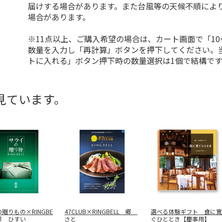
届けする場合があります。また台風等の天候不順によ
場合があります。
※11点以上、ご購入希望の場合は、カート画面で「10
数量を入力し「再計算」ボタンを押下してください。
トに入れる」ボタン押下時の数量選択は1個で結構です
見ています。
贈りもの×RINGBE
47CLUB×RINGBELL 郷
選べる体験ギフト 食に寛
翠 ひすい
さと
ぐひととき【慶事用】