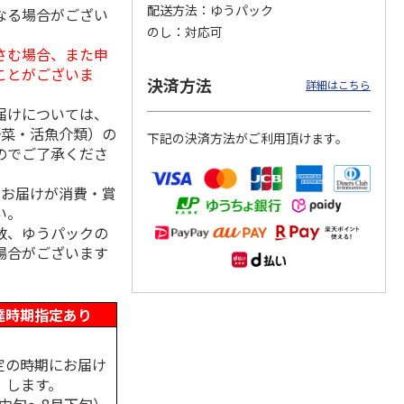
配送方法
ゆうパック
なる場合がござい
のし
対応可
さむ場合、また申
ことがございま
島原手
国産熟成 おいしい
＜お中元＞三輪素
三輪素麺 正倉院文
決済方法
詳細はこちら
【古
三輪そうめん 光射
麺 誉 Ｂ
様パッケージ細麺
す
白髭
届けについては、
5.0
（1）
4.0
（1）
野菜・活魚介類）の
下記の決済方法がご利用頂けます。
3,240円
2,950円
4,200円
のでご了承くださ
(送料・税込)
(送料・税込)
(送料・税込)
、お届けが消費・賞
い。
数、ゆうパックの
場合がございます
達時期指定あり
定の時期にお届け
します。