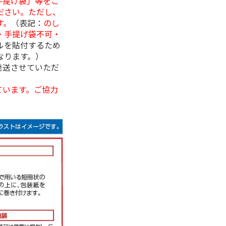
手提げ袋」等をご
ださい。ただし、
す。
（表記：
のし
・手提げ袋不可・
ルを貼付するため
なります。）
発送させていただ
ています。ご協力