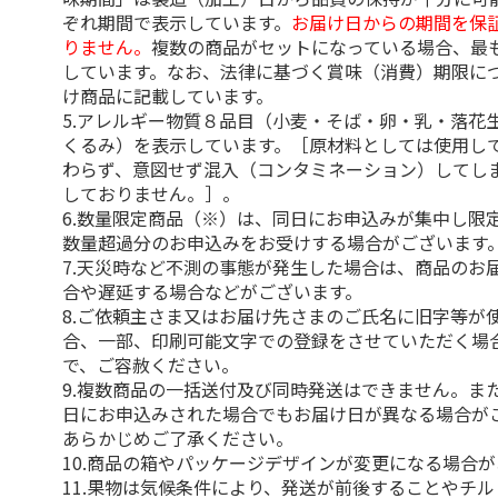
ぞれ期間で表示しています。
お届け日からの期間を保
りません。
複数の商品がセットになっている場合、最
しています。なお、法律に基づく賞味（消費）期限に
け商品に記載しています。
5.アレルギー物質８品目（小麦・そば・卵・乳・落花
くるみ）を表示しています。［原材料としては使用し
わらず、意図せず混入（コンタミネーション）してし
しておりません。］。
6.数量限定商品（※）は、同日にお申込みが集中し限
数量超過分のお申込みをお受けする場合がございます
7.天災時など不測の事態が発生した場合は、商品のお
合や遅延する場合などがございます。
8.ご依頼主さま又はお届け先さまのご氏名に旧字等が
合、一部、印刷可能文字での登録をさせていただく場
で、ご容赦ください。
9.複数商品の一括送付及び同時発送はできません。ま
日にお申込みされた場合でもお届け日が異なる場合が
あらかじめご了承ください。
10.商品の箱やパッケージデザインが変更になる場合
11.果物は気候条件により、発送が前後することやチ