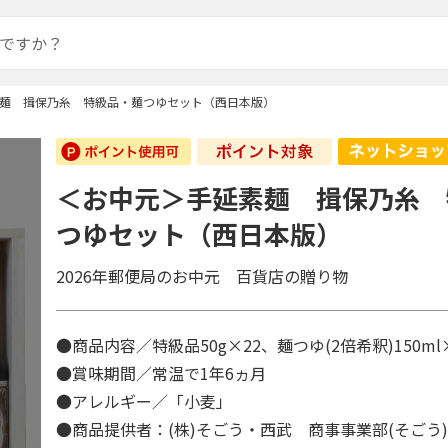
麺 揖保乃糸 特級品・麺つゆセット（西日本版）
＜お中元＞手延素麺 揖保乃糸 
つゆセット（西日本版）
2026年郵便局のお中元 百貨店の贈り物
●商品内容／特級品50g×22、麺つゆ(2倍希釈)150m
●賞味期間／常温で1年6ヵ月
●アレルギー／「小麦」
●商品提供者：(株)そごう・西武 商事事業部(そごう