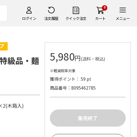
0
ログイン
注文履歴
クイック注文
カート
メニュー
5,980
円
特級品・麺
(送料・税込)
※軽減税率対象
獲得ポイント： 59 pt
商品番号
8095462785
l×2(木箱入)
)