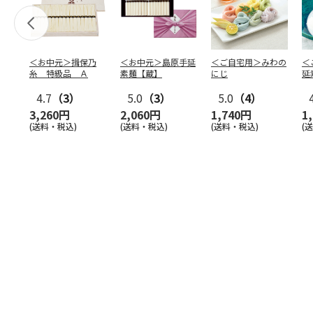
＜お中元＞揖保乃
＜お中元＞島原手延
＜ご自宅用＞みわの
＜
糸 特級品 Ａ
素麺【蔵】
にじ
延
麺
4.7
（3）
5.0
（3）
5.0
（4）
3,260円
2,060円
1,740円
1
(送料・税込)
(送料・税込)
(送料・税込)
(