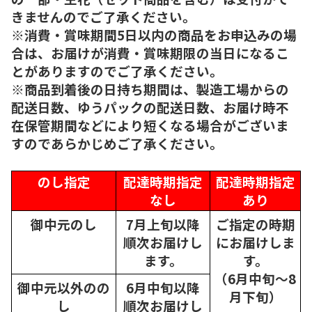
きませんのでご了承ください。
※消費・賞味期間5日以内の商品をお申込みの場
合は、お届けが消費・賞味期限の当日になるこ
とがありますのでご了承ください。
※商品到着後の日持ち期間は、製造工場からの
配送日数、ゆうパックの配送日数、お届け時不
在保管期間などにより短くなる場合がございま
すのであらかじめご了承ください。
のし指定
配達時期指定
配達時期指定
なし
あり
御中元のし
7月上旬以降
ご指定の時期
順次
お届けし
にお届けしま
ます。
す。
（6月中旬～8
御中元以外のの
6月中旬以降
月下旬）
し
順次
お届けし