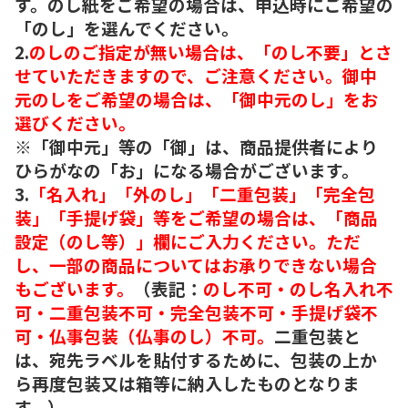
す。のし紙をご希望の場合は、申込時にご希望の
「のし」を選んでください。
2.
のしのご指定が無い場合は、「のし不要」とさ
せていただきますので、ご注意ください。御中
元のしをご希望の場合は、「御中元のし」をお
選びください。
※「御中元」等の「御」は、商品提供者により
ひらがなの「お」になる場合がございます。
3.
「名入れ」「外のし」「二重包装」「完全包
装」「手提げ袋」等をご希望の場合は、「商品
設定（のし等）」欄にご入力ください。ただ
し、一部の商品についてはお承りできない場合
もございます。
（表記：
のし不可・のし名入れ不
可・二重包装不可・完全包装不可・手提げ袋不
可・仏事包装（仏事のし）不可。
二重包装と
は、宛先ラベルを貼付するために、包装の上か
ら再度包装又は箱等に納入したものとなりま
す。）