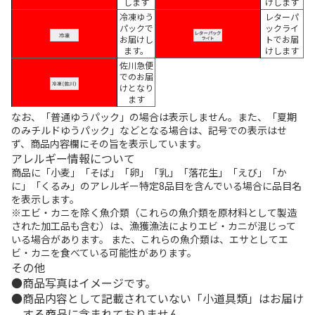
します
けします
冷凍ゆう
レターパ
パックで
ックライ
お届けし
トでお届
ます。
けします
佐川急便
でのお届
けとなり
ます
なお、「普通ゆうパック」の場合は表示しません。また、「夏期
のみチルドゆうパック」などとなる場合は、記号での表示はせ
ず、商品内容欄にその旨を表示しています。
アレルギー情報について
商品に「小麦」「そば」「卵」「乳」「落花生」「えび」「か
に」「くるみ」のアレルギー特定8品目を含んでいる場合に品目名
を表示します。
※エビ・カニを除く魚介類（これらの魚介類を原材料として製造
された加工品も含む）は、漁獲漁法によりエビ・カニが混じって
いる場合があります。 また、これらの魚介類は、エサとしてエ
ビ・カニを食べている可能性があります。
その他
商品写真はイメージです。
商品内容として記載されていない「小道具類」はお届け
する商品に含まれておりません。