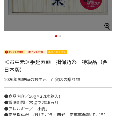
1
2
＜お中元＞手延素麺 揖保乃糸 特級品（西
日本版）
2026年郵便局のお中元 百貨店の贈り物
●商品内容／50g×32(木箱入)
●賞味期間／常温で2年6ヵ月
●アレルギー／「小麦」
●商品提供者：(株)そごう・西武 商事事業部(そごう)