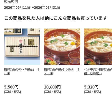
配送期間
2026年06月11日～2026年08月31日
この商品を見た人は他にこんな商品も買っています
揖保乃糸ひね・特級品 ３
揖保乃糸特級そうめん １
＜お中元＞揖保乃糸
６束
２０束
麺 ひね物Ｂ
5,560円
10,800円
5,320円
(送料・税込)
(送料・税込)
(送料・税込)