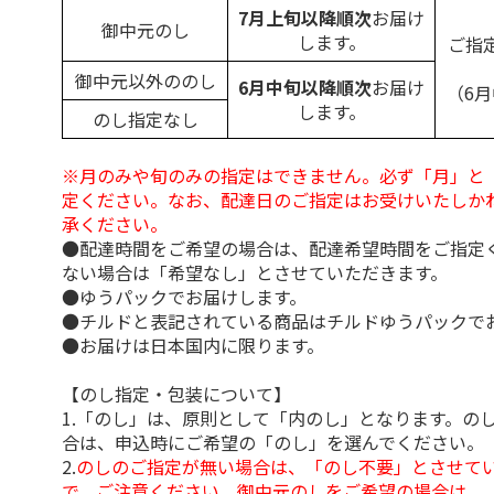
7月上旬以降順次
お届け
御中元のし
します。
ご指
御中元以外ののし
6月中旬以降順次
お届け
（6
します。
のし指定なし
※月のみや旬のみの指定はできません。必ず「月」と
定ください。なお、配達日のご指定はお受けいたしか
承ください。
●配達時間をご希望の場合は、配達希望時間をご指定
ない場合は「希望なし」とさせていただきます。
●ゆうパックでお届けします。
●チルドと表記されている商品はチルドゆうパックで
●お届けは日本国内に限ります。
【のし指定・包装について】
1.「のし」は、原則として「内のし」となります。の
合は、申込時にご希望の「のし」を選んでください。
2.
のしのご指定が無い場合は、「のし不要」とさせて
で、ご注意ください。御中元のしをご希望の場合は、