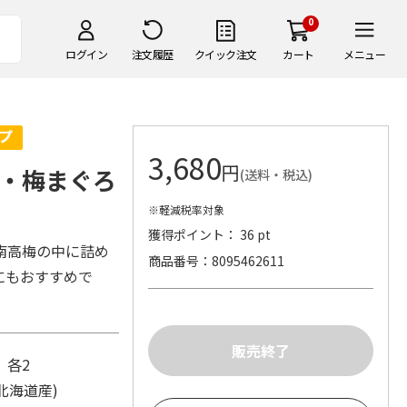
0
ログイン
注文履歴
クイック注文
カート
メニュー
3,680
円
・梅まぐろ
(送料・税込)
※軽減税率対象
獲得ポイント： 36 pt
南高梅の中に詰め
商品番号
8095462611
にもおすすめで
け 各2
(北海道産)