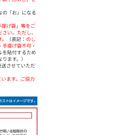
なの「お」になる
手提げ袋」等をご
ださい。ただし、
す。
（表記：
のし
・手提げ袋不可・
ルを貼付するため
なります。）
発送させていただ
ています。ご協力