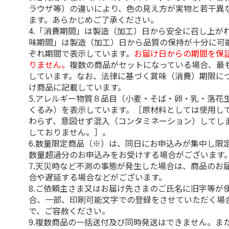
ラウザ等）の違いにより、色の見え方が実物と若干異
ます。あらかじめご了承ください。
4.「消費期間」は製造（加工）日から安全に召し上が
味期間」は製造（加工）日から品質の保持が十分に可
ぞれ期間で表示しています。
お届け日からの期間を保
りません。
複数の商品がセットになっている場合、最
しています。なお、法律に基づく賞味（消費）期限に
け商品に記載しています。
5.アレルギー物質８品目（小麦・そば・卵・乳・落花
くるみ）を表示しています。［原材料としては使用し
わらず、意図せず混入（コンタミネーション）してし
しておりません。］。
6.数量限定商品（※）は、同日にお申込みが集中し限
数量超過分のお申込みをお受けする場合がございます
7.天災時など不測の事態が発生した場合は、商品のお
合や遅延する場合などがございます。
8.ご依頼主さま又はお届け先さまのご氏名に旧字等が
合、一部、印刷可能文字での登録をさせていただく場
で、ご容赦ください。
9.複数商品の一括送付及び同時発送はできません。ま