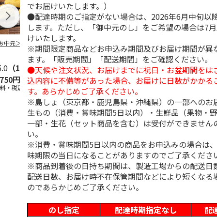
でお届けいたします。）
●配達時期のご指定がない場合は、2026年6月中旬以
します。ただし、「御中元のし」をご希望の場合は7
けいたします。
お中元＞３種詰合
柿安本店 極松阪牛
【冷凍】大阪お好み
＜お中元＞【
※期間限定商品などお申込み期間及びお届け期間が異
しぐれ煮詰合せ
焼き人気店の味比べ
＜おこわ米八
ます。「販売期間」「配送期間」をご確認ください。
EM29
セット
町今半＞黒毛
5.0
（1）
すき
5.0
…
（1）
●天候や注文状況、お届けまでに祝日・お盆期間をは
,750円
4,012円
4,300円
4,320円
込内容に不備等があった場合、お届けに日数がかかる
送料・税込)
(送料・税込)
(送料・税込)
(送料・税込)
す。あらかじめご了承ください。
※島しょ（東京都・鹿児島県・沖縄県）の一部へのお
生もの（消費・賞味期間5日以内）・生鮮品（果物・
一部・生花（セット商品を含む）は受付ができません
い。
※消費・賞味期間5日以内の商品をお申込みの場合は
味期限の当日になることがありますのでご了承くださ
※商品到着後の日持ち期間は、製造工場からの配送日
配送日数、お届け時不在保管期間などにより短くなる
のであらかじめご了承ください。
のし指定
配達時期指定なし
配