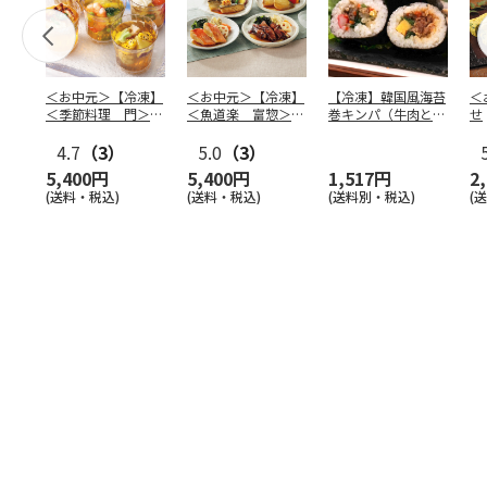
＜お中元＞【冷凍】
＜お中元＞【冷凍】
【冷凍】韓国風海苔
＜
＜季節料理 門＞京
＜魚道楽 富惣＞レ
巻キンパ（牛肉と野
せ
の涼風ゼリー寄せ
ンジで簡単！骨とり
菜ナムル）F
4.7
（3）
煮魚
5.0
…
（3）
5,400円
5,400円
1,517円
2
(送料・税込)
(送料・税込)
(送料別・税込)
(