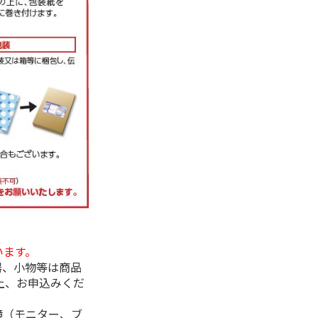
います。
器、小物等は商品
上、お申込みくだ
境（モニター、ブ