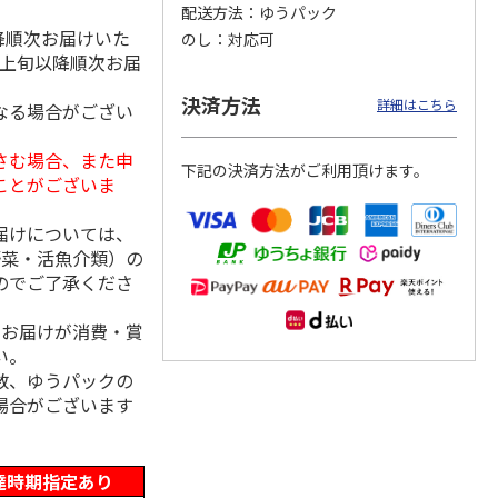
配送方法
ゆうパック
降順次お届けいた
のし
対応可
月上旬以降順次お届
冷凍】
＜博多一番どり＞や
＜お中元＞信州地粉
＜お中元＞＜日本の
決済方法
詳細はこちら
なる場合がござい
×人形
きとりセブン７種詰
おやき こやき（２
極み＞鯖缶セット
和牛の
合せ
５個）
5.0
（1）
さむ場合、また申
下記の決済方法がご利用頂けます。
4,320円
3,800円
4,650円
ことがございま
(送料・税込)
(送料・税込)
(送料・税込)
届けについては、
野菜・活魚介類）の
のでご了承くださ
、お届けが消費・賞
い。
数、ゆうパックの
場合がございます
達時期指定あり