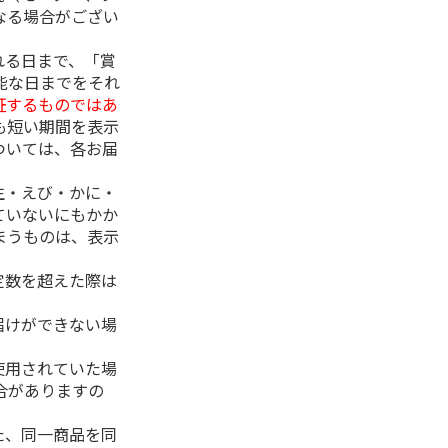
なる場合がござい
れる日まで、「賞
能な日までをそれ
証するものではあ
も短い期間を表示
ついては、各お届
生・えび・かに・
ていないにもかか
まうものは、表示
定数を超えた際は
。
届けができない場
使用されていた場
合がありますの
た、同一商品を同