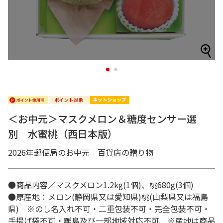
1
2
＜お中元＞マスクメロン＆糖度センサー選
別 水蜜桃（西日本版）
2026年郵便局のお中元 百貨店の贈り物
●商品内容／マスクメロン1.2kg(1個)、桃680g(3個)
●原産地：メロン(静岡県又は愛知県)桃(山梨県又は福島
県) ※のし名入れ不可・二重包装不可・完全包装不可・
手提げ袋不可・離島及び一部地域対応不可 ※産地は商品