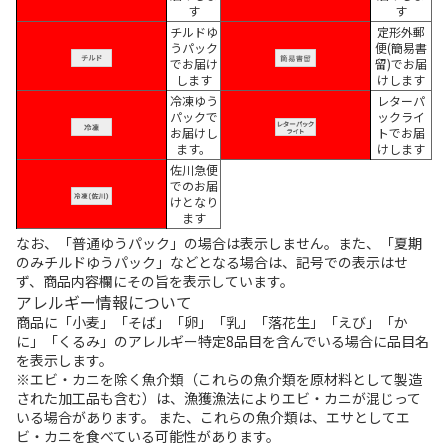
す
す
チルドゆ
定形外郵
うパック
便(簡易書
でお届け
留)でお届
します
けします
冷凍ゆう
レターパ
パックで
ックライ
お届けし
トでお届
ます。
けします
佐川急便
でのお届
けとなり
ます
なお、「普通ゆうパック」の場合は表示しません。また、「夏期
のみチルドゆうパック」などとなる場合は、記号での表示はせ
ず、商品内容欄にその旨を表示しています。
アレルギー情報について
商品に「小麦」「そば」「卵」「乳」「落花生」「えび」「か
に」「くるみ」のアレルギー特定8品目を含んでいる場合に品目名
を表示します。
※エビ・カニを除く魚介類（これらの魚介類を原材料として製造
された加工品も含む）は、漁獲漁法によりエビ・カニが混じって
いる場合があります。 また、これらの魚介類は、エサとしてエ
ビ・カニを食べている可能性があります。