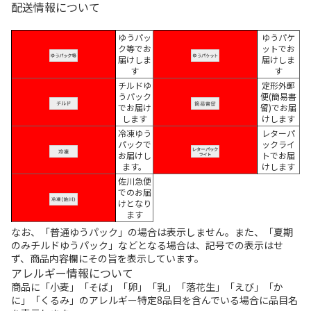
配送情報について
ゆうパッ
ゆうパケ
ク等でお
ットでお
届けしま
届けしま
す
す
チルドゆ
定形外郵
うパック
便(簡易書
でお届け
留)でお届
します
けします
冷凍ゆう
レターパ
パックで
ックライ
お届けし
トでお届
ます。
けします
佐川急便
でのお届
けとなり
ます
なお、「普通ゆうパック」の場合は表示しません。また、「夏期
のみチルドゆうパック」などとなる場合は、記号での表示はせ
ず、商品内容欄にその旨を表示しています。
アレルギー情報について
商品に「小麦」「そば」「卵」「乳」「落花生」「えび」「か
に」「くるみ」のアレルギー特定8品目を含んでいる場合に品目名