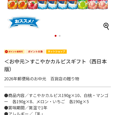
1
2
＜お中元＞すこやかカルピスギフト（西日本
版）
2026年郵便局のお中元 百貨店の贈り物
●商品内容／すこやかカルピス190g×10、白桃・マンゴ
ー 各190g×8、メロン・いちご 各190g×5
●賞味期間／常温で1年
●アレルギー／「乳」