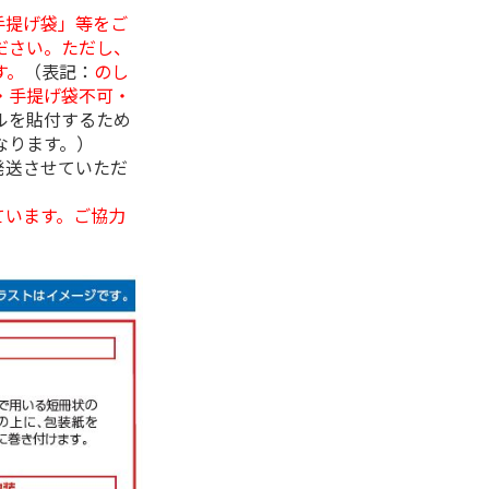
手提げ袋」等をご
ださい。ただし、
す。
（表記：
のし
・手提げ袋不可・
ルを貼付するため
なります。）
発送させていただ
ています。ご協力