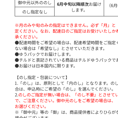
御中元以外ののし
6月中旬以降順次
お届け
（6
します。
のし指定なし
※月のみや旬のみの指定はできません。必ず「月」と
定ください。なお、配達日のご指定はお受けいたしか
承ください。
●配達時間をご希望の場合は、配達希望時間をご指定
ない場合は「希望なし」とさせていただきます。
●ゆうパックでお届けします。
●チルドと表記されている商品はチルドゆうパックで
●お届けは日本国内に限ります。
【のし指定・包装について】
1.「のし」は、原則として「内のし」となります。の
合は、申込時にご希望の「のし」を選んでください。
2.
のしのご指定が無い場合は、「のし不要」とさせて
で、ご注意ください。御中元のしをご希望の場合は、
お選びください。
※「御中元」等の「御」は、商品提供者によりひらが
場合がございます。