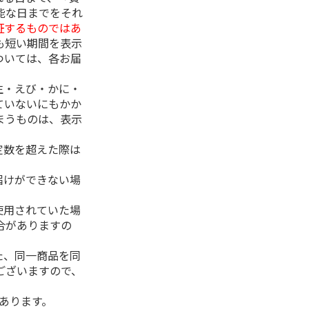
能な日までをそれ
証するものではあ
も短い期間を表示
ついては、各お届
生・えび・かに・
ていないにもかか
まうものは、表示
定数を超えた際は
。
届けができない場
使用されていた場
合がありますの
た、同一商品を同
ございますので、
があります。