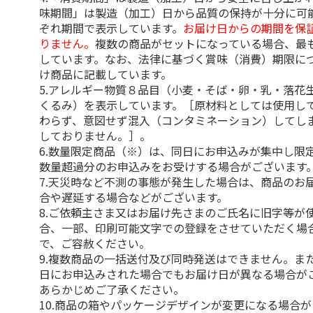
味期間」は製造（加工）日から品質の保持が十分に可
ぞれ期間で表示しています。
お届け日からの期間を保
りません。
複数の商品がセットになっている場合、最
しています。なお、法律に基づく賞味（消費）期限に
け商品に記載しています。
5.アレルギー物質８品目（小麦・そば・卵・乳・落花
くるみ）を表示しています。［原材料としては使用し
わらず、意図せず混入（コンタミネーション）してし
しておりません。］。
6.数量限定商品（※）は、同日にお申込みが集中し限
数量超過分のお申込みをお受けする場合がございます
7.天災時など不測の事態が発生した場合は、商品のお
合や遅延する場合などがございます。
8.ご依頼主さま又はお届け先さまのご氏名に旧字等が
合、一部、印刷可能文字での登録をさせていただく場
で、ご容赦ください。
9.複数商品の一括送付及び同時発送はできません。ま
日にお申込みされた場合でもお届け日が異なる場合が
あらかじめご了承ください。
10.商品の箱やパッケージデザインが変更になる場合