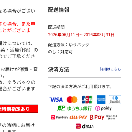
配送情報
なる場合がござい
さむ場合、また申
ＷＥＢ定期便つぶら
ももうめ・りんごう
＜お中元＞新つぶら
配送期間
ことがございま
なバラエティコース
めアソート
なオールスターズ
2026年06月11日～2026年08月31日
２箱
）
4.6
（11）
4.4
（14）
5.0
（7）
届けについては、
配送方法
ゆうパック
3,580円
3,460円
7,250円
野菜・活魚介類）の
のし
対応可
(送料・税込)
(送料・税込)
(送料・税込)
のでご了承くださ
決済方法
、お届けが消費・賞
詳細はこちら
い。
数、ゆうパックの
下記の決済方法がご利用頂けます。
場合がございます
達時期指定あり
定の時期にお届け
します。