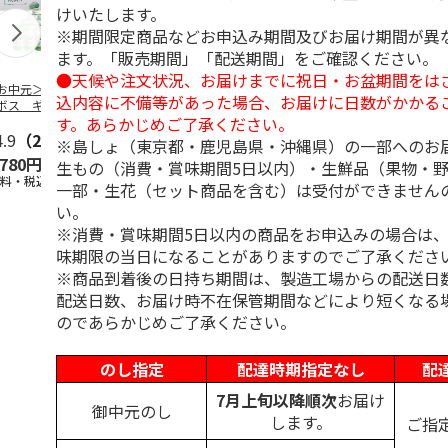
けいたします。
※期間限定商品などお申込み期間及びお届け期間が異
ます。「販売期間」「配送期間」をご確認ください。
●天候や注文状況、お届けまでに祝日・お盆期間をは
お中元＞つぶらな
つぶらなパイン
＜お中元＞夏のゴク
ももうめＡ
込内容に不備等があった場合、お届けに日数がかかる
ボス ギフト
ゴク４種セット
す。あらかじめご了承ください。
4.9
（28）
4.9
（29）
4.7
（19）
4.7
（14
※島しょ（東京都・鹿児島県・沖縄県）の一部へのお
,780円
3,880円
3,870円
2,900円
生もの（消費・賞味期間5日以内）・生鮮品（果物・
送料・税込)
(送料・税込)
(送料・税込)
(送料・税込)
一部・生花（セット商品を含む）は受付ができません
い。
※消費・賞味期間5日以内の商品をお申込みの場合は
味期限の当日になることがありますのでご了承くださ
※商品到着後の日持ち期間は、製造工場からの配送日
配送日数、お届け時不在保管期間などにより短くなる
のであらかじめご了承ください。
のし指定
配達時期指定なし
配
7月上旬以降順次
お届け
御中元のし
します。
ご指