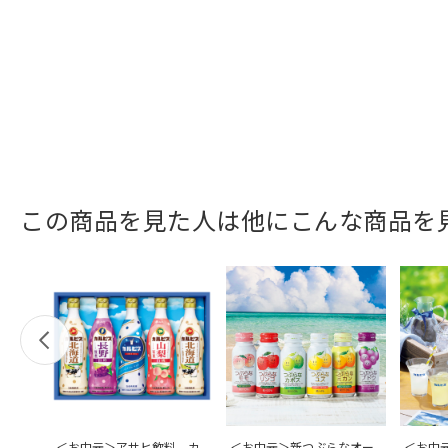
この商品を見た人は他にこんな商品を
＜お中元＞アサヒ飲料 カ
＜お中元＞新つぶらなオー
＜お中