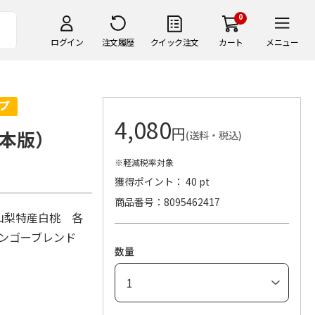
0
ログイン
注文履歴
クイック注文
カート
メニュー
4,080
円
本版）
(送料・税込)
※軽減税率対象
獲得ポイント： 40 pt
商品番号
8095462417
・山梨特産白桃 各
マンゴーブレンド
数量