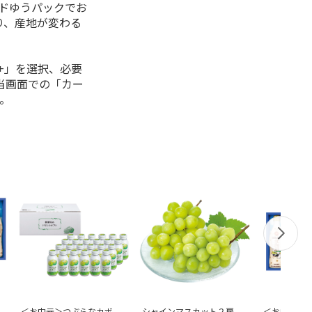
ルドゆうパックでお
り、産地が変わる
+」を選択、必要
当画面での「カー
。
＜お中元＞つぶらなカボ
シャインマスカット２房
＜お中元＞