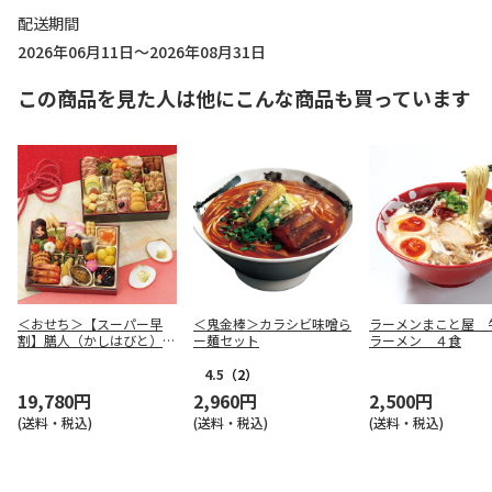
配送期間
2026年06月11日～2026年08月31日
この商品を見た人は他にこんな商品も買っています
＜おせち＞【スーパー早
＜鬼金棒＞カラシビ味噌ら
ラーメンまこと屋 
割】膳人（かしはびと）
ー麺セット
ラーメン ４食
和洋中二段重
4.5
（2）
19,780円
2,960円
2,500円
(送料・税込)
(送料・税込)
(送料・税込)