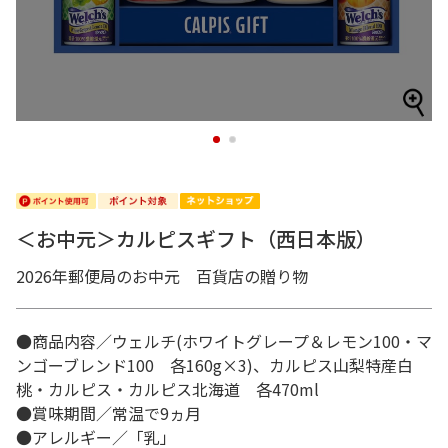
1
2
＜お中元＞カルピスギフト（西日本版）
2026年郵便局のお中元 百貨店の贈り物
●商品内容／ウェルチ(ホワイトグレープ＆レモン100・マ
ンゴーブレンド100 各160g×3)、カルピス山梨特産白
桃・カルピス・カルピス北海道 各470ml
●賞味期間／常温で9ヵ月
●アレルギー／「乳」