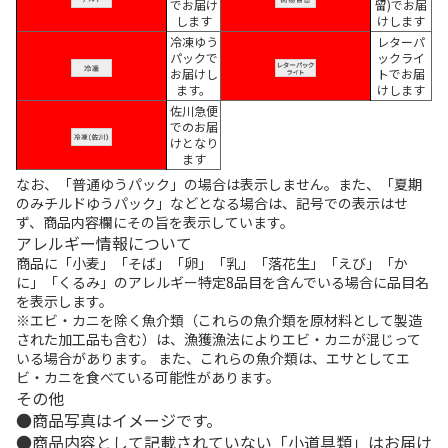
でお届け
留)でお届
します
けします
冷凍ゆう
レターパ
パックで
ックライ
お届けし
トでお届
ます。
けします
佐川急便
でのお届
けとなり
ます
なお、「普通ゆうパック」の場合は表示しません。また、「夏期
のみチルドゆうパック」などとなる場合は、記号での表示はせ
ず、商品内容欄にその旨を表示しています。
アレルギー情報について
商品に「小麦」「そば」「卵」「乳」「落花生」「えび」「か
に」「くるみ」のアレルギー特定8品目を含んでいる場合に品目名
を表示します。
※エビ・カニを除く魚介類（これらの魚介類を原材料として製造
された加工品も含む）は、漁獲漁法によりエビ・カニが混じって
いる場合があります。 また、これらの魚介類は、エサとしてエ
ビ・カニを食べている可能性があります。
その他
商品写真はイメージです。
商品内容として記載されていない「小道具類」はお届け