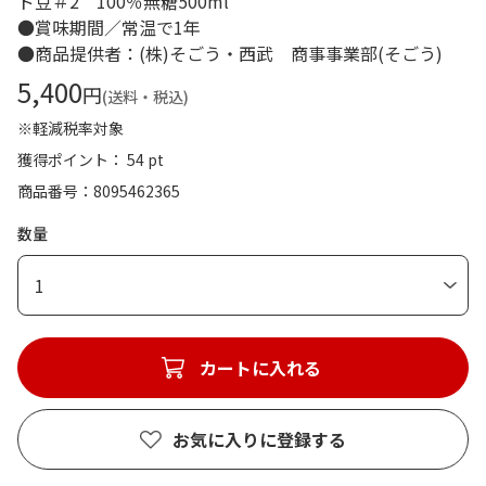
ド豆＃2 100％無糖500ml
●賞味期間／常温で1年
●商品提供者：(株)そごう・西武 商事事業部(そごう)
5,400
円
(送料・税込)
※軽減税率対象
獲得ポイント： 54 pt
商品番号
8095462365
数量
1
カートに入れる
お気に入りに登録する