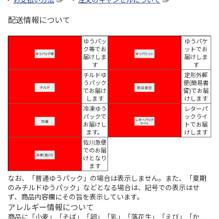
配送情報について
ゆうパッ
ゆうパケ
ク等でお
ットでお
届けしま
届けしま
す
す
チルドゆ
定形外郵
うパック
便(簡易書
でお届け
留)でお届
します
けします
冷凍ゆう
レターパ
パックで
ックライ
お届けし
トでお届
ます。
けします
佐川急便
でのお届
けとなり
ます
なお、「普通ゆうパック」の場合は表示しません。また、「夏期
のみチルドゆうパック」などとなる場合は、記号での表示はせ
ず、商品内容欄にその旨を表示しています。
アレルギー情報について
商品に「小麦」「そば」「卵」「乳」「落花生」「えび」「か