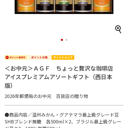
1
2
＜お中元＞ＡＧＦ ちょっと贅沢な珈琲店
アイスプレミアムアソートギフト（西日本
版）
2026年郵便局のお中元 百貨店の贈り物
●商品内容／温州みかん・グアテマラ最上級グレード豆
SHBブレンド無糖 各500ml×2、ブラジル最上級グレー