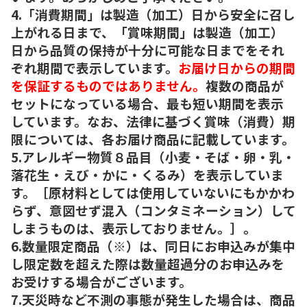
4.「消費期間」は製造（加工）日から安全に召し
上がれる日まで、「賞味期間」は製造（加工）
日から品質の保持が十分に可能な日までをそれ
ぞれ期間で表示しています。
お届け日からの期間
を保証するものではありません。
複数の商品が
セットになっている場合、最も短い期間を表示
しています。なお、法律に基づく賞味（消費）期
限については、各お届け商品に記載しています。
5.アレルギー物質８品目（小麦・そば・卵・乳・
落花生・えび・かに・くるみ）を表示していま
す。［原材料としては使用していないにもかかわ
らず、意図せず混入（コンタミネーション）して
しまうものは、表示しておりません。］。
6.数量限定商品（※）は、同日にお申込みが集中
し限定数を超えた際は数量超過分のお申込みを
お受けする場合がございます。
7.天災時など不測の事態が発生した場合は、商品