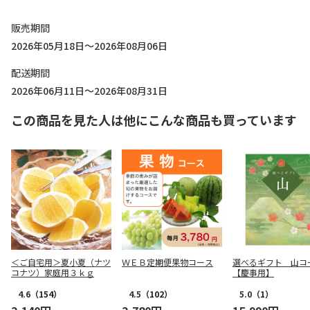
販売期間
2026年05月18日～2026年08月06日
配送期間
2026年06月11日～2026年08月31日
この商品を見た人は他にこんな商品も買っています
＜ご自宅用＞夏小夏（ナツ
ＷＥＢ定期便果物コース
選べるギフト 山コ
コナツ）家庭用３ｋｇ
【慶事用】
4.6
（154）
4.5
（102）
5.0
（1）