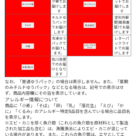
ク等でお
ットでお
届けしま
届けしま
す
す
チルドゆ
定形外郵
うパック
便(簡易書
でお届け
留)でお届
します
けします
冷凍ゆう
レターパ
パックで
ックライ
お届けし
トでお届
ます。
けします
佐川急便
でのお届
けとなり
ます
なお、「普通ゆうパック」の場合は表示しません。また、「夏期
のみチルドゆうパック」などとなる場合は、記号での表示はせ
ず、商品内容欄にその旨を表示しています。
アレルギー情報について
商品に「小麦」「そば」「卵」「乳」「落花生」「えび」「か
に」「くるみ」のアレルギー特定8品目を含んでいる場合に品目名
を表示します。
※エビ・カニを除く魚介類（これらの魚介類を原材料として製造
された加工品も含む）は、漁獲漁法によりエビ・カニが混じって
いる場合があります。 また、これらの魚介類は、エサとしてエ