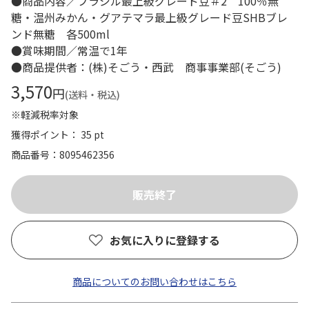
●商品内容／ブラジル最上級グレード豆＃2 100％無
糖・温州みかん・グアテマラ最上級グレード豆SHBブレ
ンド無糖 各500ml
●賞味期間／常温で1年
●商品提供者：(株)そごう・西武 商事事業部(そごう)
3,570
円
(送料・税込)
※軽減税率対象
獲得ポイント： 35 pt
商品番号
8095462356
お気に入りに登録する
商品についてのお問い合わせはこちら