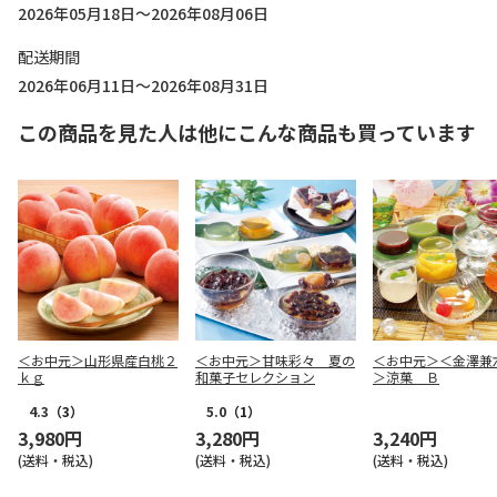
2026年05月18日～2026年08月06日
配送期間
2026年06月11日～2026年08月31日
この商品を見た人は他にこんな商品も買っています
＜お中元＞山形県産白桃２
＜お中元＞甘味彩々 夏の
＜お中元＞＜金澤兼
ｋｇ
和菓子セレクション
＞涼菓 Ｂ
4.3
（3）
5.0
（1）
3,980円
3,280円
3,240円
(送料・税込)
(送料・税込)
(送料・税込)