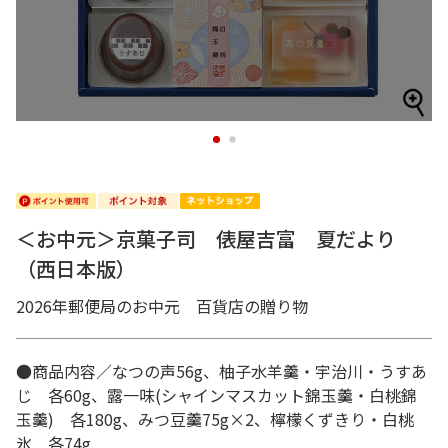
1
2
＜お中元＞京菓子司 俵屋吉富 夏だより
（西日本版）
2026年郵便局のお中元 百貨店の贈り物
●商品内容／なつの声56g、柚子水羊羹・宇治川・うすあ
じ 各60g、露一味(シャインマスカット錦玉羹・白桃錦
玉羹) 各180g、みつ豆羹75g×2、檸檬くずきり・白桃
氷 各74g