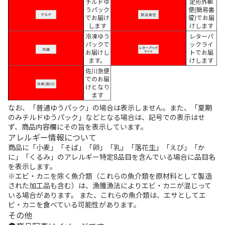
チルドゆ
定形外郵
うパック
便(簡易書
でお届け
留)でお届
します
けします
冷凍ゆう
レターパ
パックで
ックライ
お届けし
トでお届
ます。
けします
佐川急便
でのお届
けとなり
ます
なお、「普通ゆうパック」の場合は表示しません。また、「夏期
のみチルドゆうパック」などとなる場合は、記号での表示はせ
ず、商品内容欄にその旨を表示しています。
アレルギー情報について
商品に「小麦」「そば」「卵」「乳」「落花生」「えび」「か
に」「くるみ」のアレルギー特定8品目を含んでいる場合に品目名
を表示します。
※エビ・カニを除く魚介類（これらの魚介類を原材料として製造
された加工品も含む）は、漁獲漁法によりエビ・カニが混じって
いる場合があります。 また、これらの魚介類は、エサとしてエ
ビ・カニを食べている可能性があります。
その他