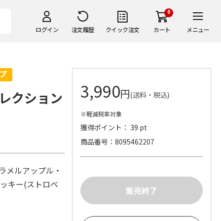
0
ログイン
注文履歴
クイック注文
カート
メニュー
3,990
円
レクション
(送料・税込)
※軽減税率対象
獲得ポイント： 39 pt
商品番号
8095462207
ャラメルアップル・
ッキー(ストロベ