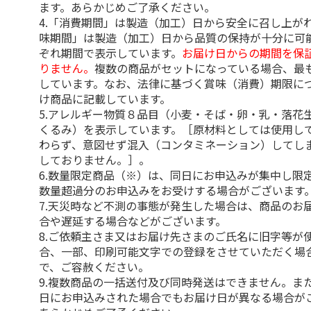
ます。あらかじめご了承ください。
4.「消費期間」は製造（加工）日から安全に召し上が
味期間」は製造（加工）日から品質の保持が十分に可
ぞれ期間で表示しています。
お届け日からの期間を保
りません。
複数の商品がセットになっている場合、最
しています。なお、法律に基づく賞味（消費）期限に
け商品に記載しています。
5.アレルギー物質８品目（小麦・そば・卵・乳・落花
くるみ）を表示しています。［原材料としては使用し
わらず、意図せず混入（コンタミネーション）してし
しておりません。］。
6.数量限定商品（※）は、同日にお申込みが集中し限
数量超過分のお申込みをお受けする場合がございます
7.天災時など不測の事態が発生した場合は、商品のお
合や遅延する場合などがございます。
8.ご依頼主さま又はお届け先さまのご氏名に旧字等が
合、一部、印刷可能文字での登録をさせていただく場
で、ご容赦ください。
9.複数商品の一括送付及び同時発送はできません。ま
日にお申込みされた場合でもお届け日が異なる場合が