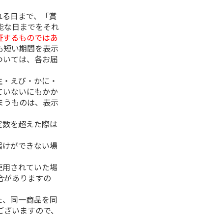
れる日まで、「賞
能な日までをそれ
証するものではあ
も短い期間を表示
ついては、各お届
生・えび・かに・
ていないにもかか
まうものは、表示
定数を超えた際は
。
届けができない場
使用されていた場
合がありますの
た、同一商品を同
ございますので、