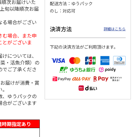
降順次お届けいた
配送方法
ゆうパック
月上旬以降順次お届
のし
対応可
なる場合がござい
「チョ
＜沼津深海プリン工
【冷凍】三國シェフ
＜お中元＞＜ねんり
決済方法
詳細はこちら
ップポ
房＞プレーン・深海
推奨 2種のブリュレ
ん家＞夏限定 ひと
さむ場合、また申
プリンセット
6個セット(クレー
…
くちバーム詰合せ
ことがございま
5.0
（4）
４種
…
下記の決済方法がご利用頂けます。
3,900円
4,320円
3,980円
届けについては、
(送料・税込)
(送料・税込)
(送料・税込)
野菜・活魚介類）の
のでご了承くださ
、お届けが消費・賞
い。
数、ゆうパックの
場合がございます
達時期指定あり