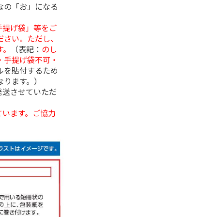
なの「お」になる
手提げ袋」等をご
ださい。ただし、
す。
（表記：
のし
・手提げ袋不可・
ルを貼付するため
なります。）
発送させていただ
ています。ご協力