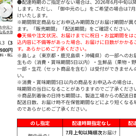
●配達時期のご指定がない場合は、2026年6月中旬以
します。ただし、「御中元のし」をご希望の場合は7
けいたします。
※期間限定商品などお申込み期間及びお届け期間が異
お中元＞北海道羊
＜お中元＞＜ひとと
＜お中元＞＜銀座千
バンホーテン
ます。「販売期間」「配送期間」をご確認ください。
山名水珈琲ゼリー
え＞３層デザートジ
疋屋＞銀座ゼリー９
コレートシロ
●天候や注文状況、お届けまでに祝日・お盆期間をは
個
ュレパフェ～国産フ
個
ーション」
込内容に不備等があった場合、お届けに日数がかかる
4.3
（3）
ルー
4.7
…
（10）
5.0
（5）
30g×21
…
す。あらかじめご了承ください。
,980円
2,980円
3,240円
4,980円
※島しょ（東京都・鹿児島県・沖縄県）の一部へのお
送料・税込)
(送料・税込)
(送料・税込)
(送料・税込)
生もの（消費・賞味期間5日以内）・生鮮品（果物・
一部・生花（セット商品を含む）は受付ができません
い。
※消費・賞味期間5日以内の商品をお申込みの場合は
味期限の当日になることがありますのでご了承くださ
※商品到着後の日持ち期間は、製造工場からの配送日
配送日数、お届け時不在保管期間などにより短くなる
のであらかじめご了承ください。
のし指定
配達時期指定なし
配
7月上旬以降順次
お届け
御中元のし