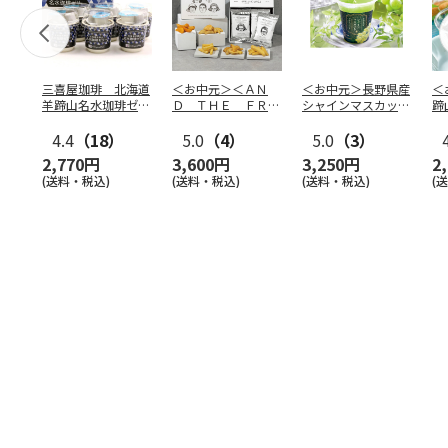
三喜屋珈琲 北海道
＜お中元＞＜ＡＮ
＜お中元＞長野県産
＜
羊蹄山名水珈琲ゼリ
Ｄ ＴＨＥ ＦＲＩ
シャインマスカット
蹄
ー詰合せ MCJ-AE
ＥＴ＞ドライフリッ
のゼリー
７
4.4
（18）
ト５種
5.0
（4）
…
5.0
（3）
2,770円
3,600円
3,250円
2
(送料・税込)
(送料・税込)
(送料・税込)
(