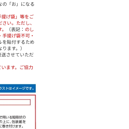
なの「お」になる
手提げ袋」等をご
ださい。ただし、
す。
（表記：
のし
・手提げ袋不可・
ルを貼付するため
なります。）
発送させていただ
ています。ご協力