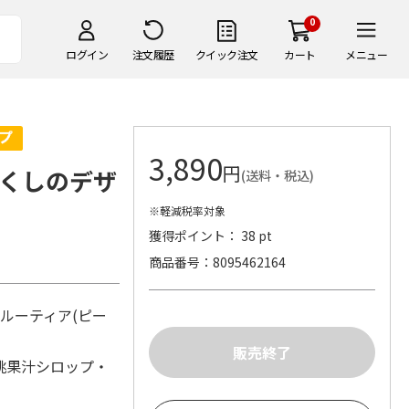
0
ログイン
注文履歴
クイック注文
カート
メニュー
3,890
円
くしのデザ
(送料・税込)
※軽減税率対象
獲得ポイント： 38 pt
商品番号
8095462164
フルーティア(ピー
桃果汁シロップ・