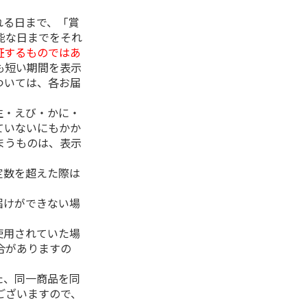
れる日まで、「賞
能な日までをそれ
証するものではあ
も短い期間を表示
ついては、各お届
生・えび・かに・
ていないにもかか
まうものは、表示
定数を超えた際は
。
届けができない場
使用されていた場
合がありますの
た、同一商品を同
ございますので、