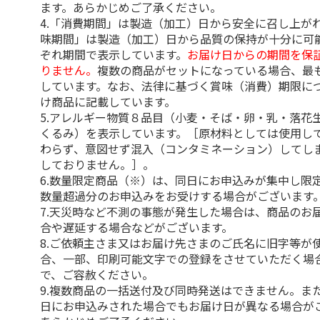
ます。あらかじめご了承ください。
4.「消費期間」は製造（加工）日から安全に召し上が
味期間」は製造（加工）日から品質の保持が十分に可
ぞれ期間で表示しています。
お届け日からの期間を保
りません。
複数の商品がセットになっている場合、最
しています。なお、法律に基づく賞味（消費）期限に
け商品に記載しています。
5.アレルギー物質８品目（小麦・そば・卵・乳・落花
くるみ）を表示しています。［原材料としては使用し
わらず、意図せず混入（コンタミネーション）してし
しておりません。］。
6.数量限定商品（※）は、同日にお申込みが集中し限
数量超過分のお申込みをお受けする場合がございます
7.天災時など不測の事態が発生した場合は、商品のお
合や遅延する場合などがございます。
8.ご依頼主さま又はお届け先さまのご氏名に旧字等が
合、一部、印刷可能文字での登録をさせていただく場
で、ご容赦ください。
9.複数商品の一括送付及び同時発送はできません。ま
日にお申込みされた場合でもお届け日が異なる場合が