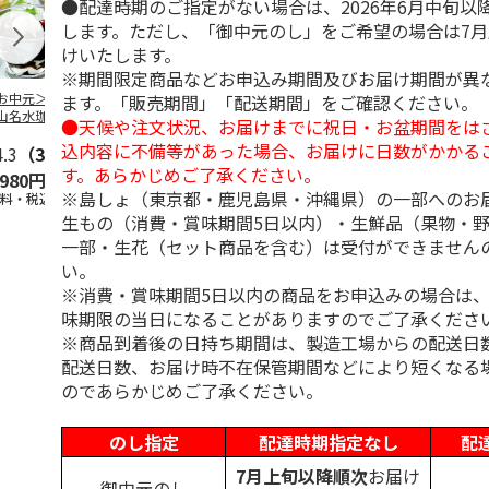
●配達時期のご指定がない場合は、2026年6月中旬以
します。ただし、「御中元のし」をご希望の場合は7
けいたします。
※期間限定商品などお申込み期間及びお届け期間が異
お中元＞北海道羊
＜お中元＞＜ひとと
＜お中元＞＜銀座千
バンホーテン
ます。「販売期間」「配送期間」をご確認ください。
山名水珈琲ゼリー
え＞３層デザートジ
疋屋＞銀座ゼリー９
コレートシロ
●天候や注文状況、お届けまでに祝日・お盆期間をは
個
ュレパフェ～国産フ
個
ーション」
込内容に不備等があった場合、お届けに日数がかかる
4.3
（3）
ルー
4.7
…
（10）
5.0
（5）
30g×21
…
す。あらかじめご了承ください。
,980円
2,980円
3,240円
4,980円
※島しょ（東京都・鹿児島県・沖縄県）の一部へのお
送料・税込)
(送料・税込)
(送料・税込)
(送料・税込)
生もの（消費・賞味期間5日以内）・生鮮品（果物・
一部・生花（セット商品を含む）は受付ができません
い。
※消費・賞味期間5日以内の商品をお申込みの場合は
味期限の当日になることがありますのでご了承くださ
※商品到着後の日持ち期間は、製造工場からの配送日
配送日数、お届け時不在保管期間などにより短くなる
のであらかじめご了承ください。
のし指定
配達時期指定なし
配
7月上旬以降順次
お届け
御中元のし