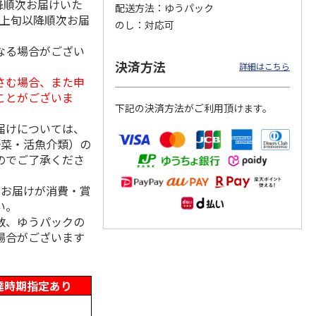
降順次お届けいた
配送方法
ゆうパック
月上旬以降順次お届
のし
対応可
なる場合がござい
決済方法
「チョ
＜沼津深海プリン工
【冷凍】三國シェフ
＜お中元＞＜ねんり
詳細はこちら
ップポ
房＞プレーン・深海
推奨 2種のブリュレ
ん家＞夏限定 ひと
さむ場合、また申
プリンセット
6個セット(クレー
…
くちバーム詰合せ
ことがございま
5.0
（4）
４種
…
下記の決済方法がご利用頂けます。
3,900円
4,320円
3,980円
届けについては、
(送料・税込)
(送料・税込)
(送料・税込)
野菜・活魚介類）の
のでご了承くださ
、お届けが消費・賞
い。
数、ゆうパックの
場合がございます
達時期指定あり