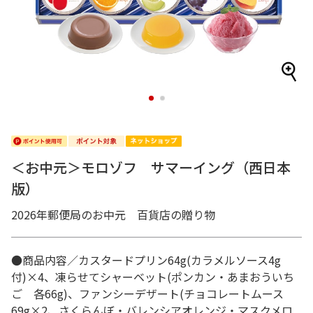
1
2
＜お中元＞モロゾフ サマーイング（西日本
版）
2026年郵便局のお中元 百貨店の贈り物
●商品内容／カスタードプリン64g(カラメルソース4g
付)×4、凍らせてシャーベット(ポンカン・あまおういち
ご 各66g)、ファンシーデザート(チョコレートムース
69g×2、さくらんぼ・バレンシアオレンジ・マスクメロ