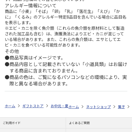
アレルギー情報について
商品に「小麦」「そば」「卵」「乳」「落花生」「えび」「か
に」「くるみ」のアレルギー特定8品目を含んでいる場合に品目名
を表示します。
※エビ・カニを除く魚介類（これらの魚介類を原材料として製造
された加工品も含む）は、漁獲漁法によりエビ・カニが混じって
いる場合があります。 また、これらの魚介類は、エサとしてエ
ビ・カニを食べている可能性があります。
その他
商品写真はイメージです。
商品内容として記載されていない「小道具類」はお届け
する商品に含まれておりません。
商品の色は、ご覧になるパソコンなどの環境により、実
際と異なる場合があります。
ホーム
ギフトストア
お中元・夏ギフト特集 2026
ゆうゆうギフト 
ホーム
ネットショップ
菓子
ご利用ガイド
よくあるご質問