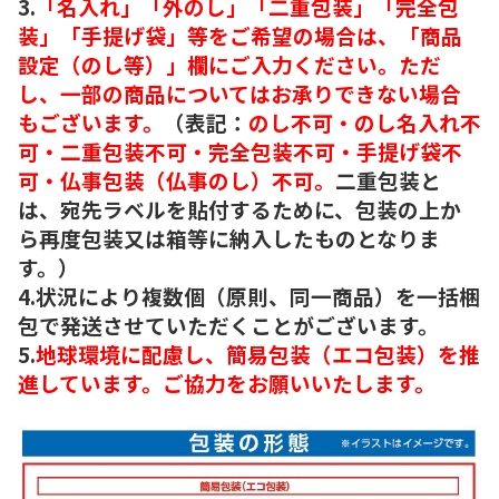
3.
「名入れ」「外のし」「二重包装」「完全包
装」「手提げ袋」等をご希望の場合は、「商品
設定（のし等）」欄にご入力ください。ただ
し、一部の商品についてはお承りできない場合
もございます。
（表記：
のし不可・のし名入れ不
可・二重包装不可・完全包装不可・手提げ袋不
可・仏事包装（仏事のし）不可。
二重包装と
は、宛先ラベルを貼付するために、包装の上か
ら再度包装又は箱等に納入したものとなりま
す。）
4.状況により複数個（原則、同一商品）を一括梱
包で発送させていただくことがございます。
5.
地球環境に配慮し、簡易包装（エコ包装）を推
進しています。ご協力をお願いいたします。