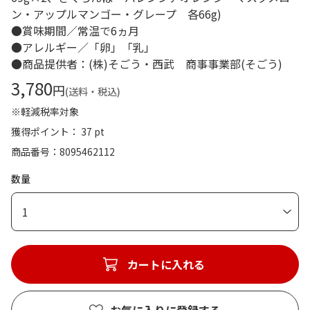
ン・アップルマンゴー・グレープ 各66g)
●賞味期間／常温で6ヵ月
●アレルギー／「卵」「乳」
●商品提供者：(株)そごう・西武 商事事業部(そごう)
3,780
円
(送料・税込)
※軽減税率対象
獲得ポイント： 37 pt
商品番号
8095462112
数量
1
カートに入れる