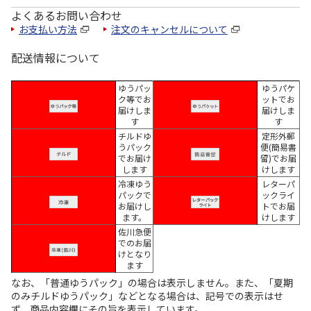
よくあるお問い合わせ
お支払い方法
注文のキャンセルについて
配送情報について
ゆうパッ
ゆうパケ
ク等でお
ットでお
届けしま
届けしま
す
す
チルドゆ
定形外郵
うパック
便(簡易書
でお届け
留)でお届
します
けします
冷凍ゆう
レターパ
パックで
ックライ
お届けし
トでお届
ます。
けします
佐川急便
でのお届
けとなり
ます
なお、「普通ゆうパック」の場合は表示しません。また、「夏期
のみチルドゆうパック」などとなる場合は、記号での表示はせ
ず、商品内容欄にその旨を表示しています。