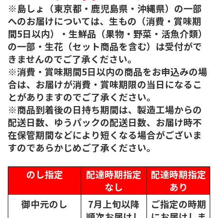
※島しょ（東京都・鹿児島県・沖縄県）の一部
へのお届けについては、生もの（消費・賞味期
間5日以内）・生鮮品（果物・野菜・活魚介類）
の一部・生花（セット商品を含む）は受付がで
きませんのでご了承ください。
※消費・賞味期間5日以内の商品をお申込みの場
合は、お届けが消費・賞味期限の当日になるこ
とがありますのでご了承ください。
※商品到着後の日持ち期間は、製造工場からの
配送日数、ゆうパックの配送日数、お届け時不
在保管期間などにより短くなる場合がございま
すのであらかじめご了承ください。
のし指定
配達時期指定
配達時期指定
なし
あり
御中元のし
7月上旬以降
ご指定の時期
順次
お届けし
にお届けしま