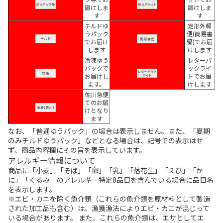
届けしま
届けしま
す
す
チルドゆ
定形外郵
うパック
便(簡易書
でお届け
留)でお届
します
けします
冷凍ゆう
レターパ
パックで
ックライ
お届けし
トでお届
ます。
けします
佐川急便
でのお届
けとなり
ます
なお、「普通ゆうパック」の場合は表示しません。また、「夏期
のみチルドゆうパック」などとなる場合は、記号での表示はせ
ず、商品内容欄にその旨を表示しています。
アレルギー情報について
商品に「小麦」「そば」「卵」「乳」「落花生」「えび」「か
に」「くるみ」のアレルギー特定8品目を含んでいる場合に品目名
を表示します。
※エビ・カニを除く魚介類（これらの魚介類を原材料として製造
された加工品も含む）は、漁獲漁法によりエビ・カニが混じって
いる場合があります。 また、これらの魚介類は、エサとしてエ