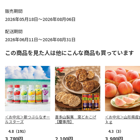
販売期間
2026年05月18日～2026年08月06日
配送期間
2026年06月11日～2026年08月31日
この商品を見た人は他にこんな商品も買っています
＜お中元＞新つぶらなオー
喜多山製菓 窯どおこげ
＜お中元＞山形県産
ルスターズ
【慶事用】
ｋｇ
4.8
（191）
4.3
（3）
3,780円
2,100円
3,980円