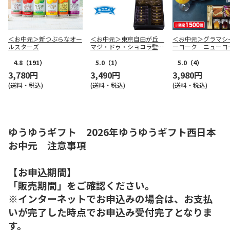
＜お中元＞新つぶらなオー
＜お中元＞東京自由が丘
＜お中元＞グラマシ
ルスターズ
マジ・ドゥ・ショコラ監修
ーヨーク ニューヨ
焼菓子ギフト（東日本版）
ーニング（東日本版
4.8
（191）
5.0
（1）
5.0
（4）
3,780円
3,490円
3,980円
(送料・税込)
(送料・税込)
(送料・税込)
ゆうゆうギフト 2026年ゆうゆうギフト西日本
お中元 注意事項
【お申込期間】
「販売期間」をご確認ください。
※インターネットでお申込みの場合は、お支払
いが完了した時点でお申込み受付完了となりま
す。