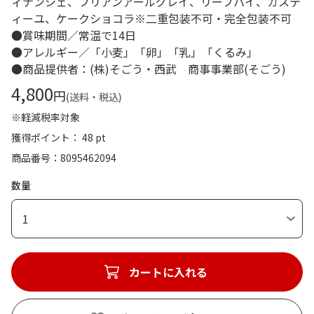
ィナンシェ、フリアンアールグレイ、リーフパイ、カステ
ィーユ、ケークショコラ※二重包装不可・完全包装不可
●賞味期間／常温で14日
●アレルギー／「小麦」「卵」「乳」「くるみ」
●商品提供者：(株)そごう・西武 商事事業部(そごう)
4,800
円
(送料・税込)
※軽減税率対象
獲得ポイント： 48 pt
商品番号
8095462094
数量
1
カートに入れる