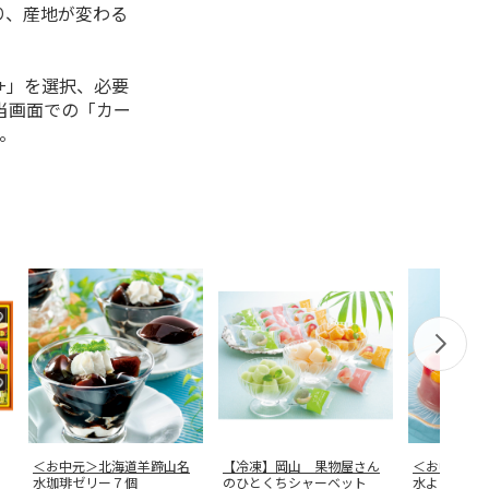
り、産地が変わる
+」を選択、必要
当画面での「カー
。
＜お中元＞北海道羊蹄山名
【冷凍】岡山 果物屋さん
＜お中元＞
水珈琲ゼリー７個
のひとくちシャーベット
水ようかん