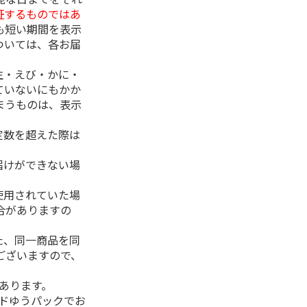
証するものではあ
も短い期間を表示
ついては、各お届
生・えび・かに・
ていないにもかか
まうものは、表示
定数を超えた際は
。
届けができない場
使用されていた場
合がありますの
た、同一商品を同
ございますので、
があります。
ルドゆうパックでお