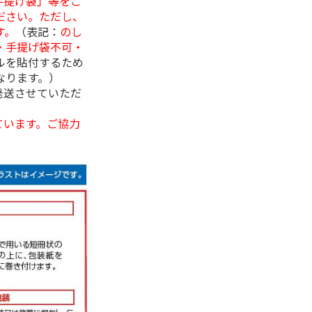
手提げ袋」等をご
ださい。ただし、
す。
（表記：
のし
・手提げ袋不可・
ルを貼付するため
なります。）
発送させていただ
ています。ご協力