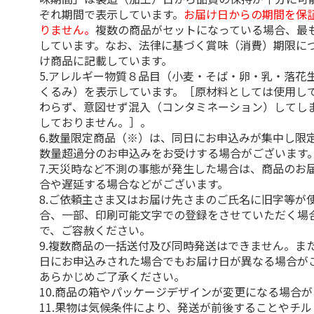
ぞれ期間で表示しています。
お届け日からの期間を保
りません。
複数の商品がセットになっている場合、最
しています。なお、法律に基づく賞味（消費）期限に
け商品に記載しています。
5.アレルギー物質８品目（小麦・そば・卵・乳・落花
くるみ）を表示しています。［原材料としては使用し
わらず、意図せず混入（コンタミネーション）してし
しておりません。］。
6.数量限定商品（※）は、同日にお申込みが集中し限
数量超過分のお申込みをお受けする場合がございます
7.天災時など不測の事態が発生した場合は、商品のお
合や遅延する場合などがございます。
8.ご依頼主さま又はお届け先さまのご氏名に旧字等が
合、一部、印刷可能文字での登録をさせていただく場
で、ご容赦ください。
9.複数商品の一括送付及び同時発送はできません。ま
日にお申込みされた場合でもお届け日が異なる場合が
あらかじめご了承ください。
10.商品の箱やパッケージデザインが変更になる場合
11.果物は気候条件により、発送が前後することやチ