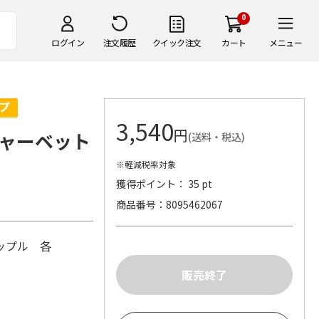
0
ログイン
注文履歴
クイック注文
カート
メニュー
3,540
円
ャーベット
(送料・税込)
※軽減税率対象
獲得ポイント： 35 pt
商品番号
8095462067
ップル 各
3
)