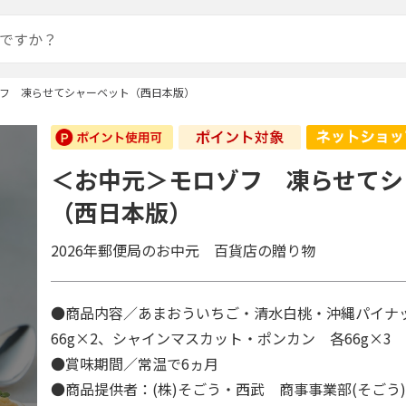
フ 凍らせてシャーベット（西日本版）
＜お中元＞モロゾフ 凍らせてシ
（西日本版）
2026年郵便局のお中元 百貨店の贈り物
●商品内容／あまおういちご・清水白桃・沖縄パイナ
66g×2、シャインマスカット・ポンカン 各66g×
●賞味期間／常温で6ヵ月
●商品提供者：(株)そごう・西武 商事事業部(そごう