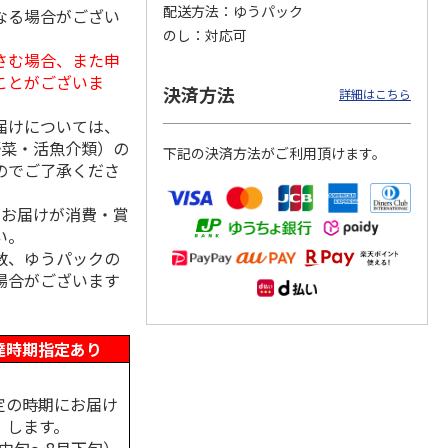
配送方法
ゆうパック
なる場合がござい
のし
対応可
さむ場合、また申
ことがございま
決済方法
「チョ
＜沼津深海プリン工
【冷凍】三國シェフ
＜お中元＞＜ねんり
詳細はこちら
ップポ
房＞プレーン・深海
推奨 2種のブリュレ
ん家＞夏限定 ひと
プリンセット
6個セット(クレー
…
くちバーム詰合せ
届けについては、
5.0
（4）
４種
…
野菜・活魚介類）の
下記の決済方法がご利用頂けます。
3,900円
4,320円
3,980円
のでご了承くださ
(送料・税込)
(送料・税込)
(送料・税込)
、お届けが消費・賞
い。
数、ゆうパックの
場合がございます
達時期指定あり
定の時期にお届け
します。