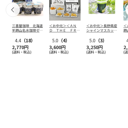
三喜屋珈琲 北海道
＜お中元＞＜ＡＮ
＜お中元＞長野県産
＜
羊蹄山名水珈琲ゼリ
Ｄ ＴＨＥ ＦＲＩ
シャインマスカット
蹄
ー詰合せ MCJ-AE
ＥＴ＞ドライフリッ
のゼリー
７
4.4
（18）
ト５種
5.0
（4）
…
5.0
（3）
2,770円
3,600円
3,250円
2
(送料・税込)
(送料・税込)
(送料・税込)
(