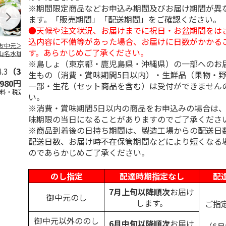
※期間限定商品などお申込み期間及びお届け期間が異
ます。「販売期間」「配送期間」をご確認ください。
●天候や注文状況、お届けまでに祝日・お盆期間をは
込内容に不備等があった場合、お届けに日数がかかる
お中元＞北海道羊
＜お中元＞＜ひとと
＜お中元＞＜銀座千
バンホーテン
す。あらかじめご了承ください。
山名水珈琲ゼリー
え＞３層デザートジ
疋屋＞銀座ゼリー９
コレートシロ
個
ュレパフェ～国産フ
個
ーション」
※島しょ（東京都・鹿児島県・沖縄県）の一部へのお
4.3
（3）
ルー
4.7
…
（10）
5.0
（5）
30g×21
…
生もの（消費・賞味期間5日以内）・生鮮品（果物・
,980円
2,980円
3,240円
4,980円
一部・生花（セット商品を含む）は受付ができません
送料・税込)
(送料・税込)
(送料・税込)
(送料・税込)
い。
※消費・賞味期間5日以内の商品をお申込みの場合は
味期限の当日になることがありますのでご了承くださ
※商品到着後の日持ち期間は、製造工場からの配送日
配送日数、お届け時不在保管期間などにより短くなる
のであらかじめご了承ください。
のし指定
配達時期指定なし
配
7月上旬以降順次
お届け
御中元のし
します。
ご指
御中元以外ののし
6月中旬以降順次
お届け