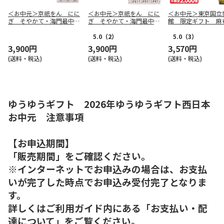
＜お中元＞京祇をん にに
＜お中元＞京祇をん にに
＜お中元＞東京国立
ぎ そやかて・海門最中
ぎ そやかて・海門最中
館 限定ギフト 麻
詰合せ（西日本版）
詰合せ（東日本版）
んと 八橋蒔絵螺
かりんと詰合せ（東
5.0
（2）
5.0
（3）
版）
3,900円
3,900円
3,570円
(送料・税込)
(送料・税込)
(送料・税込)
ゆうゆうギフト 2026年ゆうゆうギフト西日本
お中元 注意事項
【お申込期間】
「販売期間」をご確認ください。
※インターネットでお申込みの場合は、お支払
いが完了した時点でお申込み受付完了となりま
す。
詳しくはご利用ガイド内にある「お支払い・配
達について」をご覧ください。