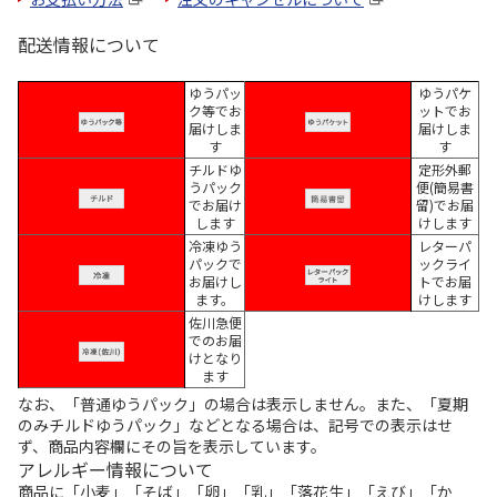
配送情報について
ゆうパッ
ゆうパケ
ク等でお
ットでお
届けしま
届けしま
す
す
チルドゆ
定形外郵
うパック
便(簡易書
でお届け
留)でお届
します
けします
冷凍ゆう
レターパ
パックで
ックライ
お届けし
トでお届
ます。
けします
佐川急便
でのお届
けとなり
ます
なお、「普通ゆうパック」の場合は表示しません。また、「夏期
のみチルドゆうパック」などとなる場合は、記号での表示はせ
ず、商品内容欄にその旨を表示しています。
アレルギー情報について
商品に「小麦」「そば」「卵」「乳」「落花生」「えび」「か