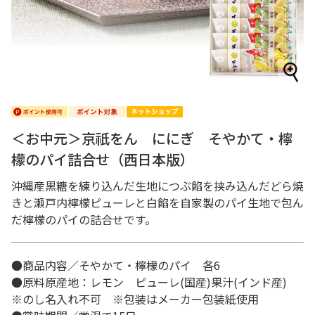
＜お中元＞京祇をん ににぎ そやかて・檸
檬のパイ詰合せ（西日本版）
沖縄産黒糖を練り込んだ生地につぶ餡を挟み込んだどら焼
きと瀬戸内檸檬ピューレと白餡を自家製のパイ生地で包ん
だ檸檬のパイの詰合せです。
●商品内容／そやかて・檸檬のパイ 各6
●原料原産地：レモン ピューレ(国産)果汁(インド産)
※のし名入れ不可 ※包装はメーカー包装紙使用