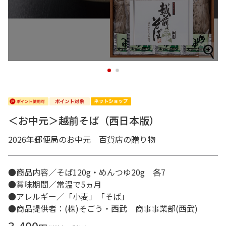
1
2
＜お中元＞越前そば（西日本版）
2026年郵便局のお中元 百貨店の贈り物
●商品内容／そば120g・めんつゆ20g 各7
●賞味期間／常温で5ヵ月
●アレルギー／「小麦」「そば」
●商品提供者：(株)そごう・西武 商事事業部(西武)