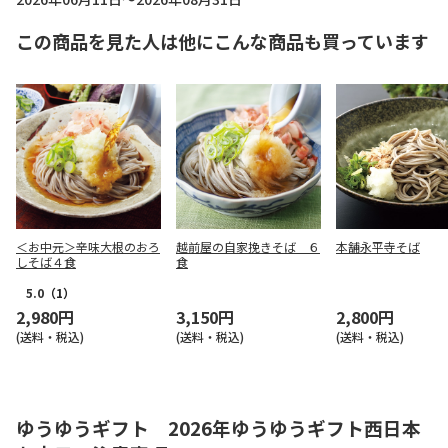
この商品を見た人は他にこんな商品も買っています
＜お中元＞辛味大根のおろ
越前屋の自家挽きそば ６
本舗永平寺そば
しそば４食
食
5.0
（1）
2,980円
3,150円
2,800円
(送料・税込)
(送料・税込)
(送料・税込)
ゆうゆうギフト 2026年ゆうゆうギフト西日本