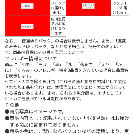
パックで
ックライ
お届けし
トでお届
ます。
けします
佐川急便
でのお届
けとなり
ます
なお、「普通ゆうパック」の場合は表示しません。また、「夏期
のみチルドゆうパック」などとなる場合は、記号での表示はせ
ず、商品内容欄にその旨を表示しています。
アレルギー情報について
商品に「小麦」「そば」「卵」「乳」「落花生」「えび」「か
に」「くるみ」のアレルギー特定8品目を含んでいる場合に品目名
を表示します。
※エビ・カニを除く魚介類（これらの魚介類を原材料として製造
された加工品も含む）は、漁獲漁法によりエビ・カニが混じって
いる場合があります。 また、これらの魚介類は、エサとしてエ
ビ・カニを食べている可能性があります。
その他
商品写真はイメージです。
商品内容として記載されていない「小道具類」はお届け
する商品に含まれておりません。
商品の色は、ご覧になるパソコンなどの環境により、実