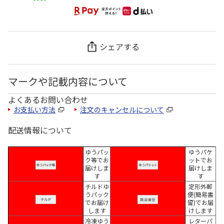
シェアする
マークや記載内容について
よくあるお問い合わせ
お支払い方法
注文のキャンセルについて
配送情報について
ゆうパッ
ゆうパケ
ク等でお
ットでお
届けしま
届けしま
す
す
チルドゆ
定形外郵
うパック
便(簡易書
でお届け
留)でお届
します
けします
冷凍ゆう
レターパ