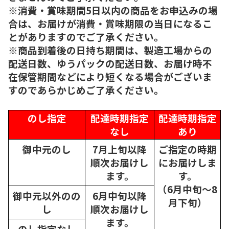
※消費・賞味期間5日以内の商品をお申込みの場
合は、お届けが消費・賞味期限の当日になるこ
とがありますのでご了承ください。
※商品到着後の日持ち期間は、製造工場からの
配送日数、ゆうパックの配送日数、お届け時不
在保管期間などにより短くなる場合がございま
すのであらかじめご了承ください。
のし指定
配達時期指定
配達時期指定
なし
あり
御中元のし
7月上旬以降
ご指定の時期
順次
お届けし
にお届けしま
ます。
す。
（6月中旬～8
御中元以外のの
6月中旬以降
月下旬）
し
順次
お届けし
ます。
のし指定なし