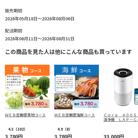
販売期間
2026年05月18日～2026年08月06日
配送期間
2026年06月11日～2026年08月31日
この商品を見た人は他にこんな商品も買っています
ＷＥＢ定期便果物コース
ＷＥＢ定期便海鮮コース
Ｃｏｒｅ ４００Ｓ
清浄機 ＬＡＰ－Ｃ
Ｓ－ＷＪＰ
4.5
（102）
4.9
（8）
3,780円
3,780円
33,000円