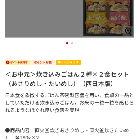
1
2
＜お中元＞炊き込みごはん２種×２食セット
（あさりめし・たいめし）（西日本版）
日本食を象徴するごはん茶碗型容器を用い、食卓の一品と
していただける炊き込みごはん。お米の一粒一粒を感じら
れるようなほぐれ良い食感を実現。
●商品内容／直火釜炊きあさりめし・直火釜炊きたいめ
し 各180g×2