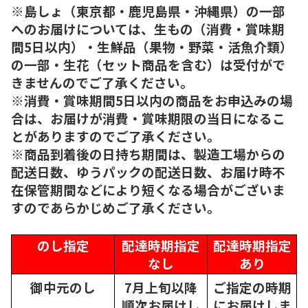
※島しょ（東京都・鹿児島県・沖縄県）の一部
へのお届けについては、生もの（消費・賞味期
間5日以内）・生鮮品（果物・野菜・活魚介類）
の一部・生花（セット商品を含む）は受付がで
きませんのでご了承ください。
※消費・賞味期間5日以内の商品をお申込みの場
合は、お届けが消費・賞味期限の当日になるこ
とがありますのでご了承ください。
※商品到着後の日持ち期間は、製造工場からの
配送日数、ゆうパックの配送日数、お届け時不
在保管期間などにより短くなる場合がございま
すのであらかじめご了承ください。
のし指定
配達時期指定
配達時期指定
なし
あり
御中元のし
7月上旬以降
ご指定の時期
順次
お届けし
にお届けしま