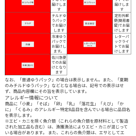
届けしま
届けしま
す
す
チルドゆ
定形外郵
うパック
便(簡易書
でお届け
留)でお届
します
けします
冷凍ゆう
レターパ
パックで
ックライ
お届けし
トでお届
ます。
けします
佐川急便
でのお届
けとなり
ます
なお、「普通ゆうパック」の場合は表示しません。また、「夏期
のみチルドゆうパック」などとなる場合は、記号での表示はせ
ず、商品内容欄にその旨を表示しています。
アレルギー情報について
商品に「小麦」「そば」「卵」「乳」「落花生」「えび」「か
に」「くるみ」のアレルギー特定8品目を含んでいる場合に品目名
を表示します。
※エビ・カニを除く魚介類（これらの魚介類を原材料として製造
された加工品も含む）は、漁獲漁法によりエビ・カニが混じって
いる場合があります。 また、これらの魚介類は、エサとしてエ