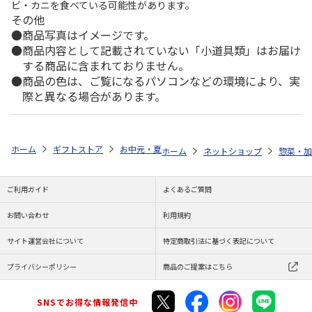
ビ・カニを食べている可能性があります。
その他
商品写真はイメージです。
商品内容として記載されていない「小道具類」はお届け
する商品に含まれておりません。
商品の色は、ご覧になるパソコンなどの環境により、実
際と異なる場合があります。
ホーム
ギフトストア
お中元・夏ギフト特集 2026
ゆうゆうギフト 
ホーム
ネットショップ
惣菜・加
ご利用ガイド
よくあるご質問
お問い合わせ
利用規約
サイト運営会社について
特定商取引法に基づく表記について
プライバシーポリシー
商品のご提案はこちら
SNSでお得な情報発信中