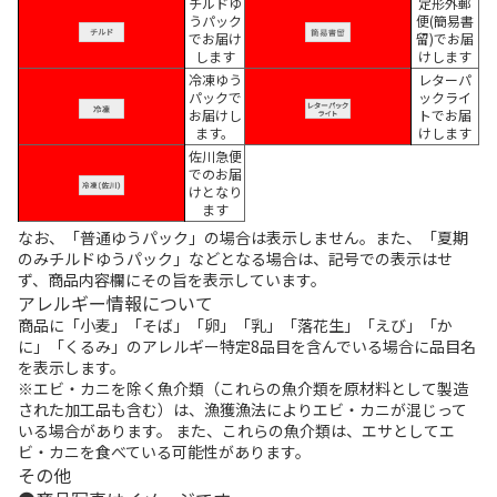
チルドゆ
定形外郵
うパック
便(簡易書
でお届け
留)でお届
します
けします
冷凍ゆう
レターパ
パックで
ックライ
お届けし
トでお届
ます。
けします
佐川急便
でのお届
けとなり
ます
なお、「普通ゆうパック」の場合は表示しません。また、「夏期
のみチルドゆうパック」などとなる場合は、記号での表示はせ
ず、商品内容欄にその旨を表示しています。
アレルギー情報について
商品に「小麦」「そば」「卵」「乳」「落花生」「えび」「か
に」「くるみ」のアレルギー特定8品目を含んでいる場合に品目名
を表示します。
※エビ・カニを除く魚介類（これらの魚介類を原材料として製造
された加工品も含む）は、漁獲漁法によりエビ・カニが混じって
いる場合があります。 また、これらの魚介類は、エサとしてエ
ビ・カニを食べている可能性があります。
その他