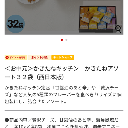
1
2
＜お中元＞かきたねキッチン かきたねアソ
ート３２袋（西日本版）
かきたねキッチン定番「甘醤油のあと辛」や「贅沢チー
ズ」など人気の5種類のフレーバーを食べきりサイズに個
包装にし、詰合せたアソート。
●商品内容／贅沢チーズ、甘醤油のあと辛、海鮮風塩だ
れ 各10g×各8袋 和風てりやき醤油味、海老マヨネー