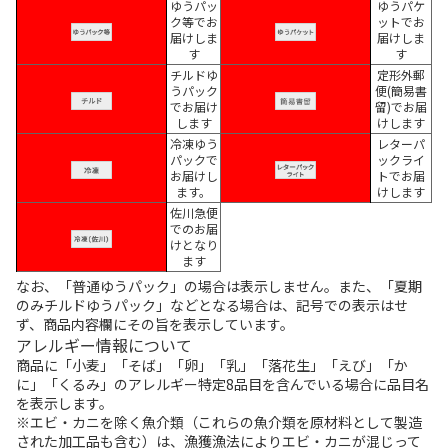
ゆうパッ
ゆうパケ
ク等でお
ットでお
届けしま
届けしま
す
す
チルドゆ
定形外郵
うパック
便(簡易書
でお届け
留)でお届
します
けします
冷凍ゆう
レターパ
パックで
ックライ
お届けし
トでお届
ます。
けします
佐川急便
でのお届
けとなり
ます
なお、「普通ゆうパック」の場合は表示しません。また、「夏期
のみチルドゆうパック」などとなる場合は、記号での表示はせ
ず、商品内容欄にその旨を表示しています。
アレルギー情報について
商品に「小麦」「そば」「卵」「乳」「落花生」「えび」「か
に」「くるみ」のアレルギー特定8品目を含んでいる場合に品目名
を表示します。
※エビ・カニを除く魚介類（これらの魚介類を原材料として製造
された加工品も含む）は、漁獲漁法によりエビ・カニが混じって