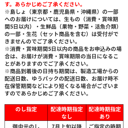
す。あらかじめご了承ください。
※島しょ（東京都・鹿児島県・沖縄県）の一部
へのお届けについては、生もの（消費・賞味期
間5日以内）・生鮮品（果物・野菜・活魚介類）
の一部・生花（セット商品を含む）は受付がで
きませんのでご了承ください。
※消費・賞味期間5日以内の商品をお申込みの場
合は、お届けが消費・賞味期限の当日になるこ
とがありますのでご了承ください。
※商品到着後の日持ち期間は、製造工場からの
配送日数、ゆうパックの配送日数、お届け時不
在保管期間などにより短くなる場合がございま
すのであらかじめご了承ください。
のし指定
配達時期指定
配達時期指定
なし
あり
御中元のし
7月上旬以降
ご指定の時期