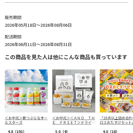
販売期間
2026年05月18日～2026年08月06日
配送期間
2026年06月11日～2026年08月31日
この商品を見た人は他にこんな商品も買っています
＜お中元＞新つぶらなオー
＜お中元＞＜ＡＮＤ ＴＨ
「20点以上詰め合わ
ルスターズ
Ｅ ＦＲＩＥＴ＞ドライフ
ロスおたすけセット
リット５種１０個詰合せ
4.8
（191）
5.0
（4）
4.0
（18）