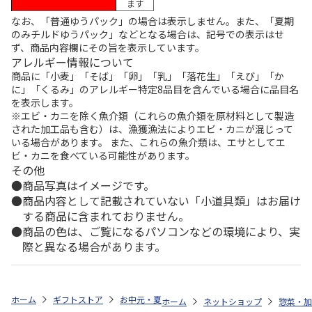
ます
なお、「普通ゆうパック」の場合は表示しません。また、「夏期
のみチルドゆうパック」などとなる場合は、記号での表示はせ
ず、商品内容欄にその旨を表示しています。
アレルギー情報について
商品に「小麦」「そば」「卵」「乳」「落花生」「えび」「か
に」「くるみ」のアレルギー特定8品目を含んでいる場合に品目名
を表示します。
※エビ・カニを除く魚介類（これらの魚介類を原材料として製造
された加工品も含む）は、漁獲漁法によりエビ・カニが混じって
いる場合があります。 また、これらの魚介類は、エサとしてエ
ビ・カニを食べている可能性があります。
その他
商品写真はイメージです。
商品内容として記載されていない「小道具類」はお届け
する商品に含まれておりません。
商品の色は、ご覧になるパソコンなどの環境により、実
際と異なる場合があります。
ホーム
ギフトストア
お中元・夏ギフト特集 2026
ゆうゆうギフト 
ホーム
ネットショップ
惣菜・加