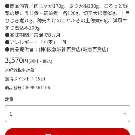
●商品内容／肉じゃが170g、ぶり大根130g、ごろっと野
菜の塩こうじ煮・筑前煮 各120g、切干大根煮85g、十目
ひじき煮70g、穂先たけのことふきの土佐煮80g、洋風牛
すじ煮込み100g
●賞味期間／常温で8ヵ月
●アレルギー／「小麦」「乳」
●商品提供者：(株)阪急阪神百貨店(阪急百貨店)
3,570
円
(送料・税込)
※軽減税率対象
獲得ポイント： 35 pt
商品番号
8095461166
数量
1