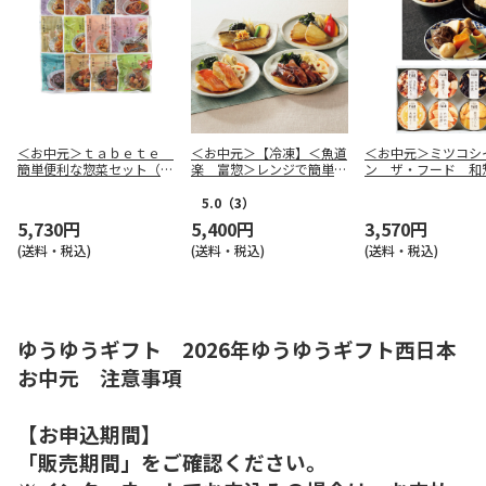
＜お中元＞ｔａｂｅｔｅ
＜お中元＞【冷凍】＜魚道
＜お中元＞ミツコシ
簡単便利な惣菜セット（西
楽 富惣＞レンジで簡単！
ン ザ・フード 和
日本版）
骨とり煮魚上手
詰詰合せ（東日本版
5.0
（3）
5,730円
5,400円
3,570円
(送料・税込)
(送料・税込)
(送料・税込)
ゆうゆうギフト 2026年ゆうゆうギフト西日本
お中元 注意事項
【お申込期間】
「販売期間」をご確認ください。