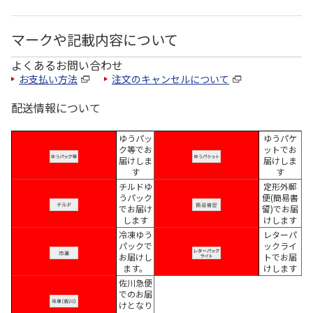
マークや記載内容について
よくあるお問い合わせ
お支払い方法
注文のキャンセルについて
配送情報について
ゆうパッ
ゆうパケ
ク等でお
ットでお
届けしま
届けしま
す
す
チルドゆ
定形外郵
うパック
便(簡易書
でお届け
留)でお届
します
けします
冷凍ゆう
レターパ
パックで
ックライ
お届けし
トでお届
ます。
けします
佐川急便
でのお届
けとなり