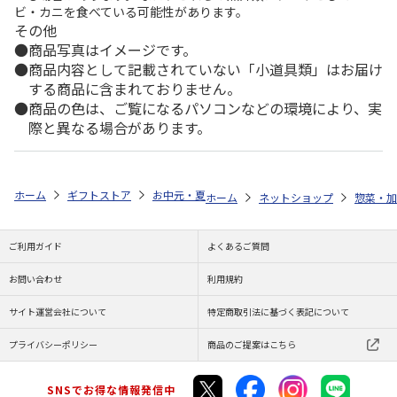
ビ・カニを食べている可能性があります。
その他
商品写真はイメージです。
商品内容として記載されていない「小道具類」はお届け
する商品に含まれておりません。
商品の色は、ご覧になるパソコンなどの環境により、実
際と異なる場合があります。
ホーム
ギフトストア
お中元・夏ギフト特集 2026
ゆうゆうギフト 
ホーム
ネットショップ
惣菜・加
ご利用ガイド
よくあるご質問
お問い合わせ
利用規約
サイト運営会社について
特定商取引法に基づく表記について
プライバシーポリシー
商品のご提案はこちら
SNSでお得な情報発信中