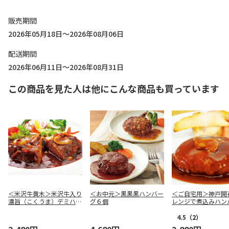
販売期間
2026年05月18日～2026年08月06日
配送期間
2026年06月11日～2026年08月31日
この商品を見た人は他にこんな商品も買っています
＜米沢牛黄木＞米沢牛入り
＜お中元＞黒黒黒ハンバー
＜ご自宅用＞神戸
濃旨（こくうま）デミハン
グ６個
レンジで煮込みハン
バーグ
２種
4.5
（2）