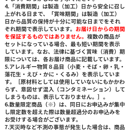
4.「消費期間」は製造（加工）日から安全に召し
上がれる日まで、「賞味期間」は製造（加工）
日から品質の保持が十分に可能な日までをそれ
ぞれ期間で表示しています。
お届け日からの期間
を保証するものではありません。
複数の商品が
セットになっている場合、最も短い期間を表示
しています。なお、法律に基づく賞味（消費）期
限については、各お届け商品に記載しています。
5.アレルギー物質８品目（小麦・そば・卵・乳・
落花生・えび・かに・くるみ）を表示していま
す。［原材料としては使用していないにもかかわ
らず、意図せず混入（コンタミネーション）して
しまうものは、表示しておりません。］。
6.数量限定商品（※）は、同日にお申込みが集中
し限定数を超えた際は数量超過分のお申込みを
お受けする場合がございます。
7.天災時など不測の事態が発生した場合は、商品