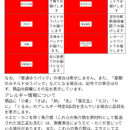
ク等でお
ットでお
届けしま
届けしま
す
す
チルドゆ
定形外郵
うパック
便(簡易書
でお届け
留)でお届
します
けします
冷凍ゆう
レターパ
パックで
ックライ
お届けし
トでお届
ます。
けします
佐川急便
でのお届
けとなり
ます
なお、「普通ゆうパック」の場合は表示しません。また、「夏期
のみチルドゆうパック」などとなる場合は、記号での表示はせ
ず、商品内容欄にその旨を表示しています。
アレルギー情報について
商品に「小麦」「そば」「卵」「乳」「落花生」「えび」「か
に」「くるみ」のアレルギー特定8品目を含んでいる場合に品目名
を表示します。
※エビ・カニを除く魚介類（これらの魚介類を原材料として製造
された加工品も含む）は、漁獲漁法によりエビ・カニが混じって
いる場合があります。 また、これらの魚介類は、エサとしてエ