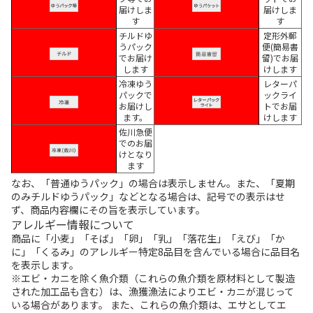
届けしま
届けしま
す
す
チルドゆ
定形外郵
うパック
便(簡易書
でお届け
留)でお届
します
けします
冷凍ゆう
レターパ
パックで
ックライ
お届けし
トでお届
ます。
けします
佐川急便
でのお届
けとなり
ます
なお、「普通ゆうパック」の場合は表示しません。また、「夏期
のみチルドゆうパック」などとなる場合は、記号での表示はせ
ず、商品内容欄にその旨を表示しています。
アレルギー情報について
商品に「小麦」「そば」「卵」「乳」「落花生」「えび」「か
に」「くるみ」のアレルギー特定8品目を含んでいる場合に品目名
を表示します。
※エビ・カニを除く魚介類（これらの魚介類を原材料として製造
された加工品も含む）は、漁獲漁法によりエビ・カニが混じって
いる場合があります。 また、これらの魚介類は、エサとしてエ