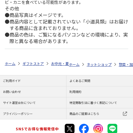
ビ・カニを食べている可能性があります。
その他
商品写真はイメージです。
商品内容として記載されていない「小道具類」はお届け
する商品に含まれておりません。
商品の色は、ご覧になるパソコンなどの環境により、実
際と異なる場合があります。
ホーム
ギフトストア
お中元・夏ギフト特集 2026
ゆうゆうギフト 
ホーム
ネットショップ
惣菜・加
ご利用ガイド
よくあるご質問
お問い合わせ
利用規約
サイト運営会社について
特定商取引法に基づく表記について
プライバシーポリシー
商品のご提案はこちら
SNSでお得な情報発信中