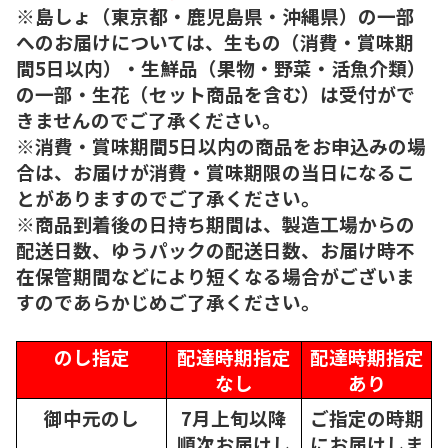
※島しょ（東京都・鹿児島県・沖縄県）の一部
へのお届けについては、生もの（消費・賞味期
間5日以内）・生鮮品（果物・野菜・活魚介類）
の一部・生花（セット商品を含む）は受付がで
きませんのでご了承ください。
※消費・賞味期間5日以内の商品をお申込みの場
合は、お届けが消費・賞味期限の当日になるこ
とがありますのでご了承ください。
※商品到着後の日持ち期間は、製造工場からの
配送日数、ゆうパックの配送日数、お届け時不
在保管期間などにより短くなる場合がございま
すのであらかじめご了承ください。
のし指定
配達時期指定
配達時期指定
なし
あり
御中元のし
7月上旬以降
ご指定の時期
順次
お届けし
にお届けしま