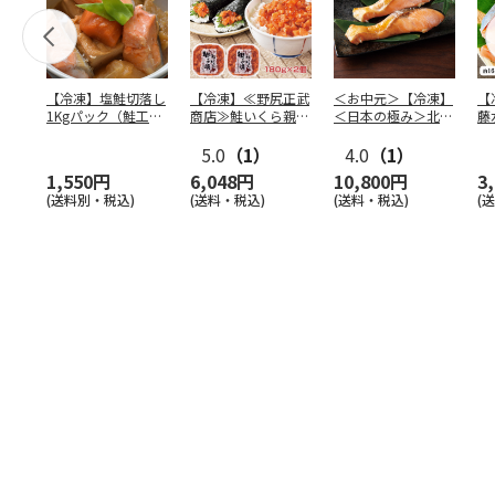
【冷凍】塩鮭切落し
【冷凍】≪野尻正武
＜お中元＞【冷凍】
【
1Kgパック（鮭工
商店≫鮭いくら親子
＜日本の極み＞北海
藤
房・サーモンハウ
漬け 180g×2個
道根室産 時しらず
然
ス）
5.0
（1）
鮭Ａ
4.0
（1）
1,550円
6,048円
10,800円
3
(送料別・税込)
(送料・税込)
(送料・税込)
(