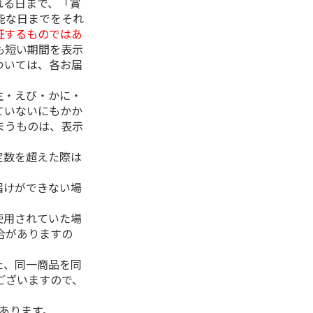
れる日まで、「賞
能な日までをそれ
証するものではあ
も短い期間を表示
ついては、各お届
生・えび・かに・
ていないにもかか
まうものは、表示
定数を超えた際は
。
届けができない場
使用されていた場
合がありますの
た、同一商品を同
ございますので、
があります。