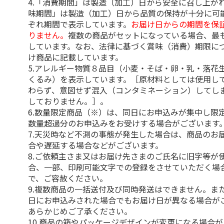
4.「消費期間」は製造（加工）日から安全に召し上が
味期間」は製造（加工）日から品質の保持が十分に可
ぞれ期間で表示しています。
お届け日からの期間を保
りません。
複数の商品がセットになっている場合、最
しています。なお、法律に基づく賞味（消費）期限に
け商品に記載しています。
5.アレルギー物質８品目（小麦・そば・卵・乳・落花
くるみ）を表示しています。［原材料としては使用し
わらず、意図せず混入（コンタミネーション）してし
しておりません。］。
6.数量限定商品（※）は、同日にお申込みが集中し限
数量超過分のお申込みをお受けする場合がございます
7.天災時など不測の事態が発生した場合は、商品のお
合や遅延する場合などがございます。
8.ご依頼主さま又はお届け先さまのご氏名に旧字等が
合、一部、印刷可能文字での登録をさせていただく場
で、ご容赦ください。
9.複数商品の一括送付及び同時発送はできません。ま
日にお申込みされた場合でもお届け日が異なる場合が
あらかじめご了承ください。
10.商品の箱やパッケージデザインが変更になる場合