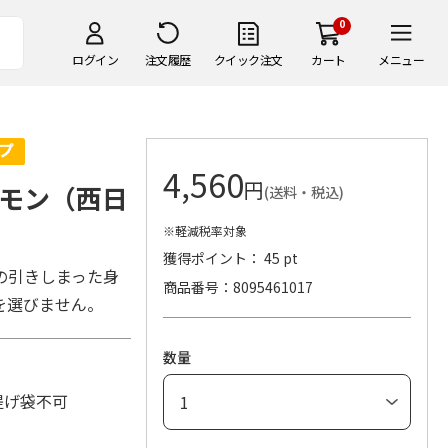
0
ログイン
注文履歴
クイック注文
カート
メニュー
4,560
円
モン（西日
(送料・税込)
※軽減税率対象
獲得ポイント： 45 pt
の引きしまった身
商品番号
8095461017
を選びません。
数量
手提げ袋不可