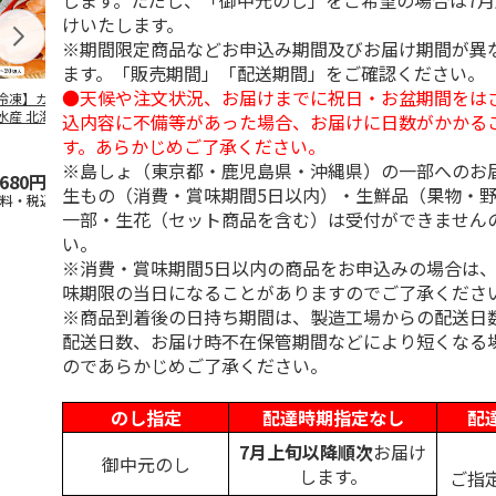
します。ただし、「御中元のし」をご希望の場合は7
けいたします。
※期間限定商品などお申込み期間及びお届け期間が異
ます。「販売期間」「配送期間」をご確認ください。
●天候や注文状況、お届けまでに祝日・お盆期間をは
冷凍】カネサン佐
中塩紅鮭（切身）３
【冷凍】塩銀鮭大カ
【冷凍】銀鮭
水産 北海道産 天
パック
マ１Kgパック（鮭工
20ｇ 25切
込内容に不備等があった場合、お届けに日数がかかる
秋鮭 無塩 冷凍
…
房・サーモンハウ
（鮭工房・サ
す。あらかじめご了承ください。
5.0
（2）
ス）
ハ
…
※島しょ（東京都・鹿児島県・沖縄県）の一部へのお
,680円
3,450円
2,300円
2,500円
生もの（消費・賞味期間5日以内）・生鮮品（果物・
送料・税込)
(送料・税込)
(送料別・税込)
(送料別・税込
一部・生花（セット商品を含む）は受付ができません
い。
※消費・賞味期間5日以内の商品をお申込みの場合は
味期限の当日になることがありますのでご了承くださ
※商品到着後の日持ち期間は、製造工場からの配送日
配送日数、お届け時不在保管期間などにより短くなる
のであらかじめご了承ください。
のし指定
配達時期指定なし
配
7月上旬以降順次
お届け
御中元のし
します。
ご指