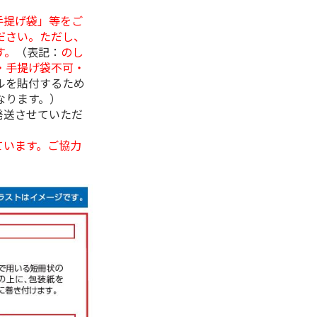
手提げ袋」等をご
ださい。ただし、
す。
（表記：
のし
・手提げ袋不可・
ルを貼付するため
なります。）
発送させていただ
ています。ご協力