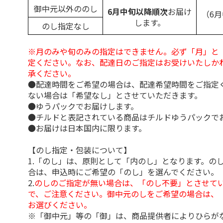
御中元以外ののし
6月中旬以降順次
お届け
（6
します。
のし指定なし
※月のみや旬のみの指定はできません。必ず「月」と
定ください。なお、配達日のご指定はお受けいたしか
承ください。
●配達時間をご希望の場合は、配達希望時間をご指定
ない場合は「希望なし」とさせていただきます。
●ゆうパックでお届けします。
●チルドと表記されている商品はチルドゆうパックで
●お届けは日本国内に限ります。
【のし指定・包装について】
1.「のし」は、原則として「内のし」となります。の
合は、申込時にご希望の「のし」を選んでください。
2.
のしのご指定が無い場合は、「のし不要」とさせて
で、ご注意ください。御中元のしをご希望の場合は、
お選びください。
※「御中元」等の「御」は、商品提供者によりひらが