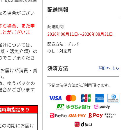
月上旬以降順次お届
配送情報
なる場合がござい
さむ場合、また申
焼き済
【冷凍】はらこ飯の
【冷凍】サーモンポ
＜お中元＞新潟・加
配送期間
パック
具乗せるだけ100ｇ
キ60ｇパック（鮭工
島屋 中瓶詰合せ
ことがございま
2026年06月11日～2026年08月31日
ーモン
パック（鮭工房・サ
房・サーモンハウ
（東日本版）
ー
…
ス）
配送方法
チルド
届けについては、
900円
570円
5,840円
野菜・活魚介類）の
のし
対応可
)
(送料別・税込)
(送料別・税込)
(送料・税込)
のでご了承くださ
決済方法
詳細はこちら
、お届けが消費・賞
い。
数、ゆうパックの
下記の決済方法がご利用頂けます。
場合がございます
達時期指定あり
定の時期にお届け