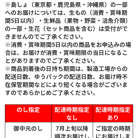
※島しょ（東京都・鹿児島県・沖縄県）の一部
へのお届けについては、生もの（消費・賞味期
間5日以内）・生鮮品（果物・野菜・活魚介類）
の一部・生花（セット商品を含む）は受付がで
きませんのでご了承ください。
※消費・賞味期間5日以内の商品をお申込みの場
合は、お届けが消費・賞味期限の当日になるこ
とがありますのでご了承ください。
※商品到着後の日持ち期間は、製造工場からの
配送日数、ゆうパックの配送日数、お届け時不
在保管期間などにより短くなる場合がございま
すのであらかじめご了承ください。
のし指定
配達時期指定
配達時期指定
なし
あり
御中元のし
7月上旬以降
ご指定の時期
順次
お届けし
にお届けしま