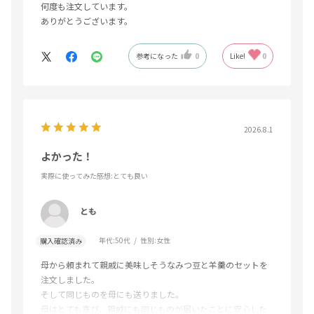
何度も注文しています。
ありがとうございます。
参考になった
0
Like!
0
2026.8.1
よかった！
実際に使ってみた感想
:とても良い
とも
年代:
50代
性別:
女性
購入確認済み
母から頼まれて親戚に美味しそうなみつ豆と羊羹のセットを
注文しました。
そして同じものを母にも送りました。
母はとても喜び、親戚にも同じものが届いたことに安心した