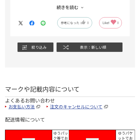
ようでした。
続きを読む
果物が大きくて彩りが綺麗で美味しそうだったとのことで
す。
参考になった
0
Like!
0
家でネットで簡単に送れるのでとても便利です。
絞り込み
表示：新しい順
マークや記載内容について
よくあるお問い合わせ
お支払い方法
注文のキャンセルについて
配送情報について
ゆうパッ
ゆうパケ
ク等でお
ットでお