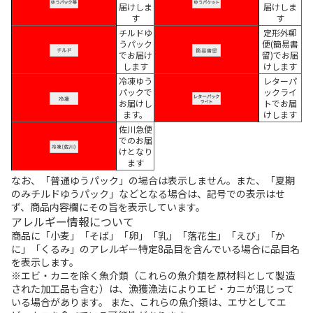
届けしま
届けしま
す
す
チルドゆ
定形外郵
うパック
便(簡易書
でお届け
留)でお届
します
けします
冷凍ゆう
レターパ
パックで
ックライ
お届けし
トでお届
ます。
けします
佐川急便
でのお届
けとなり
ます
なお、「普通ゆうパック」の場合は表示しません。また、「夏期
のみチルドゆうパック」などとなる場合は、記号での表示はせ
ず、商品内容欄にその旨を表示しています。
アレルギー情報について
商品に「小麦」「そば」「卵」「乳」「落花生」「えび」「か
に」「くるみ」のアレルギー特定8品目を含んでいる場合に品目名
を表示します。
※エビ・カニを除く魚介類（これらの魚介類を原材料として製造
された加工品も含む）は、漁獲漁法によりエビ・カニが混じって
いる場合があります。 また、これらの魚介類は、エサとしてエ