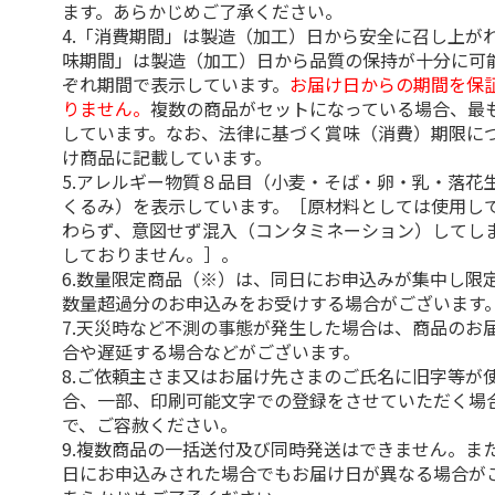
ます。あらかじめご了承ください。
4.「消費期間」は製造（加工）日から安全に召し上が
味期間」は製造（加工）日から品質の保持が十分に可
ぞれ期間で表示しています。
お届け日からの期間を保
りません。
複数の商品がセットになっている場合、最
しています。なお、法律に基づく賞味（消費）期限に
け商品に記載しています。
5.アレルギー物質８品目（小麦・そば・卵・乳・落花
くるみ）を表示しています。［原材料としては使用し
わらず、意図せず混入（コンタミネーション）してし
しておりません。］。
6.数量限定商品（※）は、同日にお申込みが集中し限
数量超過分のお申込みをお受けする場合がございます
7.天災時など不測の事態が発生した場合は、商品のお
合や遅延する場合などがございます。
8.ご依頼主さま又はお届け先さまのご氏名に旧字等が
合、一部、印刷可能文字での登録をさせていただく場
で、ご容赦ください。
9.複数商品の一括送付及び同時発送はできません。ま
日にお申込みされた場合でもお届け日が異なる場合が