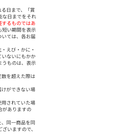
れる日まで、「賞
能な日までをそれ
証するものではあ
も短い期間を表示
ついては、各お届
生・えび・かに・
ていないにもかか
まうものは、表示
定数を超えた際は
。
届けができない場
使用されていた場
合がありますの
た、同一商品を同
ございますので、