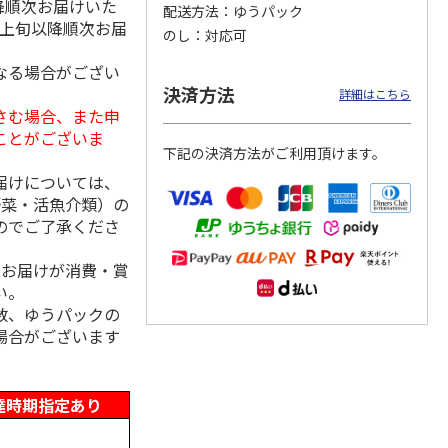
降順次お届けいた
配送方法
ゆうパック
月上旬以降順次お届
のし
対応可
なる場合がござい
り詰合
＜お中元＞海苔詰合
＜お中元＞有明海産
＜お中元＞のり詰合
決済方法
詳細はこちら
せ
卓上焼のり
せ
さむ場合、また申
ことがございま
下記の決済方法がご利用頂けます。
2,490円
3,900円
3,240円
届けについては、
(送料・税込)
(送料・税込)
(送料・税込)
野菜・活魚介類）の
のでご了承くださ
、お届けが消費・賞
い。
数、ゆうパックの
場合がございます
達時期指定あり