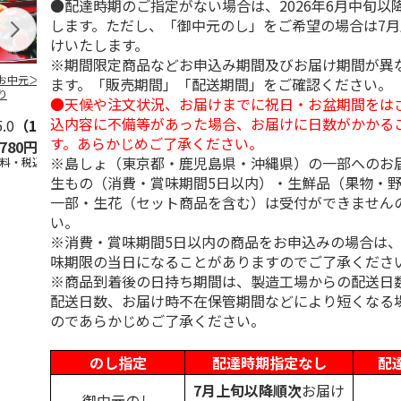
●配達時期のご指定がない場合は、2026年6月中旬以
します。ただし、「御中元のし」をご希望の場合は7
けいたします。
※期間限定商品などお申込み期間及びお届け期間が異
お中元＞佐賀産焼
＜お中元＞バラエテ
松尾の焼のり Ａ
＜お中元＞の
ます。「販売期間」「配送期間」をご確認ください。
り
ィ海苔詰合せ
せ
●天候や注文状況、お届けまでに祝日・お盆期間をは
込内容に不備等があった場合、お届けに日数がかかる
5.0
（1）
5.0
（1）
す。あらかじめご了承ください。
,780円
4,350円
3,600円
2,500円
※島しょ（東京都・鹿児島県・沖縄県）の一部へのお
送料・税込)
(送料・税込)
(送料・税込)
(送料・税込)
生もの（消費・賞味期間5日以内）・生鮮品（果物・
一部・生花（セット商品を含む）は受付ができません
い。
※消費・賞味期間5日以内の商品をお申込みの場合は
味期限の当日になることがありますのでご了承くださ
※商品到着後の日持ち期間は、製造工場からの配送日
配送日数、お届け時不在保管期間などにより短くなる
のであらかじめご了承ください。
のし指定
配達時期指定なし
配
7月上旬以降順次
お届け
御中元のし