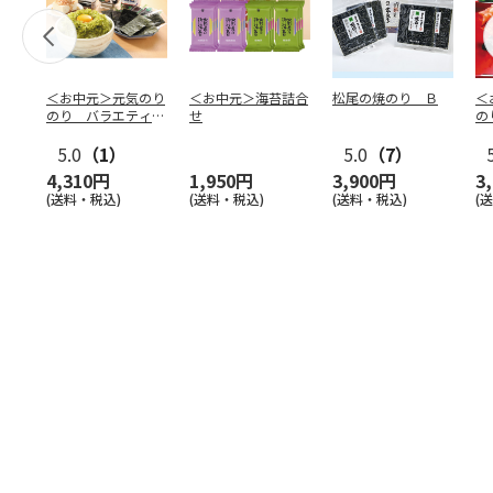
＜お中元＞元気のり
＜お中元＞海苔詰合
松尾の焼のり Ｂ
＜
のり バラエティー
せ
の
セット
5.0
（1）
5.0
（7）
4,310円
1,950円
3,900円
3
(送料・税込)
(送料・税込)
(送料・税込)
(