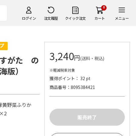
0
ログイン
注文履歴
クイック注文
カート
メニュー
3,240
円
すがた の
(送料・税込)
海版）
※軽減税率対象
獲得ポイント： 32 pt
商品番号
8095384421
、緑黄野菜ふりか
)×2