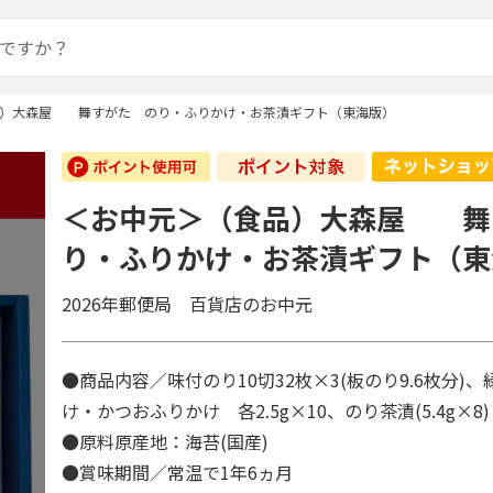
品）大森屋 舞すがた のり・ふりかけ・お茶漬ギフト（東海版）
＜お中元＞（食品）大森屋 舞
り・ふりかけ・お茶漬ギフト（東
2026年郵便局 百貨店のお中元
●商品内容／味付のり10切32枚×3(板のり9.6枚分)
け・かつおふりかけ 各2.5g×10、のり茶漬(5.4g×8
●原料原産地：海苔(国産)
●賞味期間／常温で1年6ヵ月