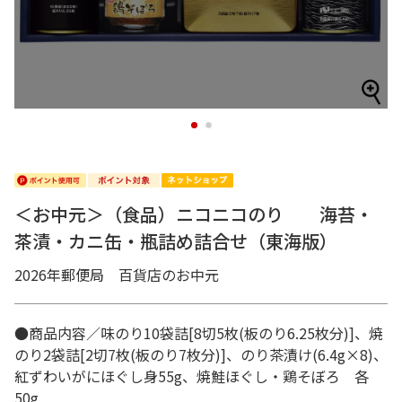
1
2
＜お中元＞（食品）ニコニコのり 海苔・
茶漬・カニ缶・瓶詰め詰合せ（東海版）
2026年郵便局 百貨店のお中元
●商品内容／味のり10袋詰[8切5枚(板のり6.25枚分)]、焼
のり2袋詰[2切7枚(板のり7枚分)]、のり茶漬け(6.4g×8)、
紅ずわいがにほぐし身55g、焼鮭ほぐし・鶏そぼろ 各
50g