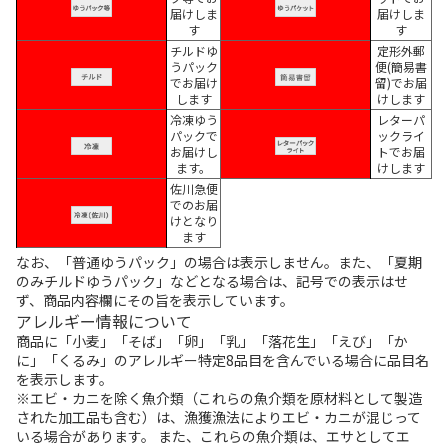
届けしま
届けしま
す
す
チルドゆ
定形外郵
うパック
便(簡易書
でお届け
留)でお届
します
けします
冷凍ゆう
レターパ
パックで
ックライ
お届けし
トでお届
ます。
けします
佐川急便
でのお届
けとなり
ます
なお、「普通ゆうパック」の場合は表示しません。また、「夏期
のみチルドゆうパック」などとなる場合は、記号での表示はせ
ず、商品内容欄にその旨を表示しています。
アレルギー情報について
商品に「小麦」「そば」「卵」「乳」「落花生」「えび」「か
に」「くるみ」のアレルギー特定8品目を含んでいる場合に品目名
を表示します。
※エビ・カニを除く魚介類（これらの魚介類を原材料として製造
された加工品も含む）は、漁獲漁法によりエビ・カニが混じって
いる場合があります。 また、これらの魚介類は、エサとしてエ