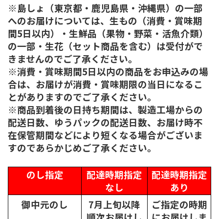
※島しょ（東京都・鹿児島県・沖縄県）の一部
へのお届けについては、生もの（消費・賞味期
間5日以内）・生鮮品（果物・野菜・活魚介類）
の一部・生花（セット商品を含む）は受付がで
きませんのでご了承ください。
※消費・賞味期間5日以内の商品をお申込みの場
合は、お届けが消費・賞味期限の当日になるこ
とがありますのでご了承ください。
※商品到着後の日持ち期間は、製造工場からの
配送日数、ゆうパックの配送日数、お届け時不
在保管期間などにより短くなる場合がございま
すのであらかじめご了承ください。
のし指定
配達時期指定
配達時期指定
なし
あり
御中元のし
7月上旬以降
ご指定の時期
順次
お届けし
にお届けしま