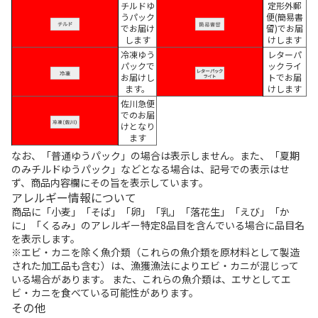
チルドゆ
定形外郵
うパック
便(簡易書
でお届け
留)でお届
します
けします
冷凍ゆう
レターパ
パックで
ックライ
お届けし
トでお届
ます。
けします
佐川急便
でのお届
けとなり
ます
なお、「普通ゆうパック」の場合は表示しません。また、「夏期
のみチルドゆうパック」などとなる場合は、記号での表示はせ
ず、商品内容欄にその旨を表示しています。
アレルギー情報について
商品に「小麦」「そば」「卵」「乳」「落花生」「えび」「か
に」「くるみ」のアレルギー特定8品目を含んでいる場合に品目名
を表示します。
※エビ・カニを除く魚介類（これらの魚介類を原材料として製造
された加工品も含む）は、漁獲漁法によりエビ・カニが混じって
いる場合があります。 また、これらの魚介類は、エサとしてエ
ビ・カニを食べている可能性があります。
その他