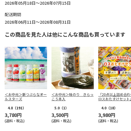
2026年05月18日～2026年07月15日
配送期間
2026年06月11日～2026年08月31日
この商品を見た人は他にこんな商品も買っています
＜お中元＞新つぶらなオー
＜お中元＞味のり きらっ
「20点以上詰め合わ
ルスターズ
こ５本入
ロスおたすけセット
4.8
（191）
5.0
（1）
4.0
（18）
3,780円
3,500円
3,980円
(送料・税込)
(送料・税込)
(送料・税込)