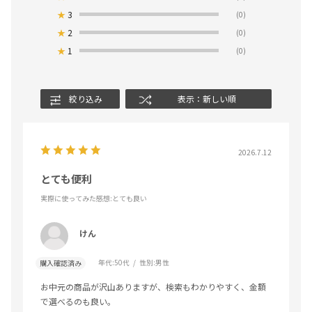
★
3
(0)
★
2
(0)
★
1
(0)
絞り込み
表示：新しい順
2026.7.12
とても便利
実際に使ってみた感想
:とても良い
けん
年代:
50代
性別:
男性
購入確認済み
お中元の商品が沢山ありますが、検索もわかりやすく、金額
で選べるのも良い。