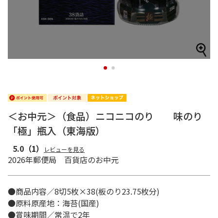
1
2
＜お中元＞（食品）ニコニコのり 味のり
「極」瓶入（東海版）
5.0
（1）
レビューを見る
2026年郵便局 百貨店のお中元
●商品内容／8切5枚×38(板のり23.75枚分)
●原料原産地：海苔(国産)
●賞味期間／常温で2年