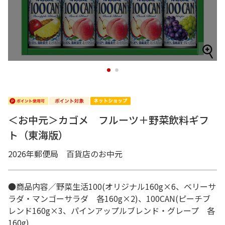
1
2
＜お中元＞カゴメ フルーツ＋野菜飲料ギフ
ト（東海版）
2026年郵便局 百貨店のお中元
●商品内容／野菜生活100(オリジナル160g×6、ベリーサ
ラダ・マンゴーサラダ 各160g×2)、100CAN(ピーチブ
レンド160g×3、パインアップルブレンド・グレープ 各
160g)