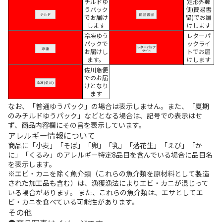
チルドゆ
定形外郵
うパック
便(簡易書
でお届け
留)でお届
します
けします
冷凍ゆう
レターパ
パックで
ックライ
お届けし
トでお届
ます。
けします
佐川急便
でのお届
けとなり
ます
なお、「普通ゆうパック」の場合は表示しません。また、「夏期
のみチルドゆうパック」などとなる場合は、記号での表示はせ
ず、商品内容欄にその旨を表示しています。
アレルギー情報について
商品に「小麦」「そば」「卵」「乳」「落花生」「えび」「か
に」「くるみ」のアレルギー特定8品目を含んでいる場合に品目名
を表示します。
※エビ・カニを除く魚介類（これらの魚介類を原材料として製造
された加工品も含む）は、漁獲漁法によりエビ・カニが混じって
いる場合があります。 また、これらの魚介類は、エサとしてエ
ビ・カニを食べている可能性があります。
その他