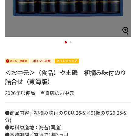
1
2
＜お中元＞（食品）やま磯 初摘み味付のり
詰合せ（東海版）
2026年郵便局 百貨店のお中元
●商品内容／初摘み味付のり8切26枚×9(板のり29.25枚
分)
●原料原産地：海苔(国産)
●賞味期間／常温で1年3ヵ月