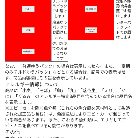
チルドゆ
定形外郵
うパック
便(簡易書
でお届け
留)でお届
します
けします
冷凍ゆう
レターパ
パックで
ックライ
お届けし
トでお届
ます。
けします
佐川急便
でのお届
けとなり
ます
なお、「普通ゆうパック」の場合は表示しません。また、「夏期
のみチルドゆうパック」などとなる場合は、記号での表示はせ
ず、商品内容欄にその旨を表示しています。
アレルギー情報について
商品に「小麦」「そば」「卵」「乳」「落花生」「えび」「か
に」「くるみ」のアレルギー特定8品目を含んでいる場合に品目名
を表示します。
※エビ・カニを除く魚介類（これらの魚介類を原材料として製造
された加工品も含む）は、漁獲漁法によりエビ・カニが混じって
いる場合があります。 また、これらの魚介類は、エサとしてエ
ビ・カニを食べている可能性があります。
その他